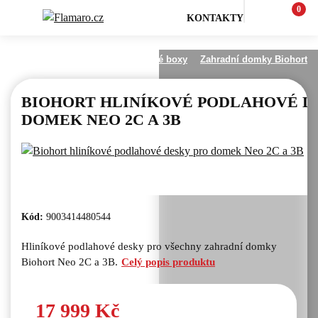
0
KONTAKTY
Zahrada
Zahradní domky a úložné boxy
Zahradní domky Biohort
BIOHORT HLINÍKOVÉ PODLAHOVÉ D
DOMEK NEO 2C A 3B
Kód:
9003414480544
Hliníkové podlahové desky pro všechny zahradní domky
Biohort Neo 2C a 3B.
Celý popis produktu
17 999 Kč