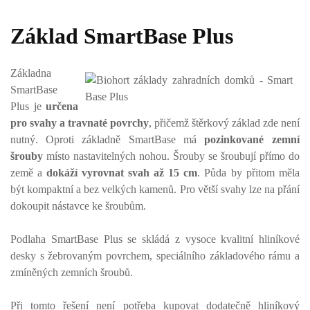
Základ SmartBase Plus
Základna
SmartBase
Plus je
určena
pro svahy a travnaté povrchy
, přičemž štěrkový základ zde není
nutný. Oproti základně SmartBase má
pozinkované zemní
šrouby
místo nastavitelných nohou. Šrouby se šroubují přímo do
země a
dokáží vyrovnat svah až 15 cm
. Půda by přitom měla
být kompaktní a bez velkých kamenů. Pro větší svahy lze na přání
dokoupit nástavce ke šroubům.
Podlaha SmartBase Plus se skládá z vysoce kvalitní hliníkové
desky s žebrovaným povrchem, speciálního základového rámu a
zmíněných zemních šroubů.
Při tomto řešení není potřeba kupovat dodatečně hliníkový