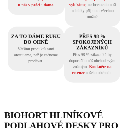
vybíráme
, nechceme do naší
u nás v práci i doma
.
nabídky přijmout všechno
možné.
ZA TO DÁME RUKU
PŘES 98 %
DO OHNĚ
SPOKOJENÝCH
ZÁKAZNÍKŮ
Většinu produktů sami
Přes 98 % zákazníků by
otestujeme, než je začneme
doporučilo náš obchod svým
prodávat.
známým.
Koukněte na
recenze
našeho obchodu.
BIOHORT HLINÍKOVÉ
PODLAHOVÉ DESKY PRO