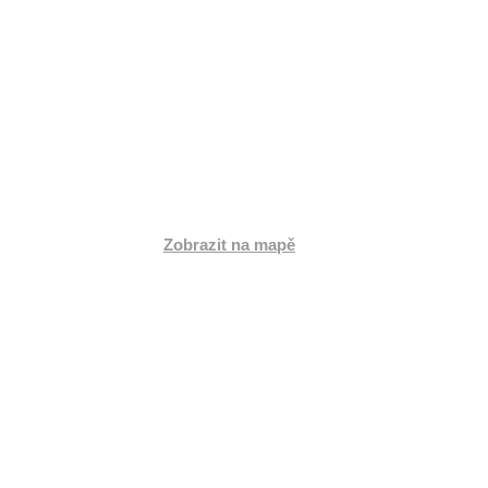
PRODEJNA
Jihlavská 2a,
664 41 Troubsko
Česká republika
Zobrazit na mapě
Po:
8:00 - 17:00
Út:
8:00 - 16:00
St:
8:00 - 17:00
Čt:
8:00 - 16:00
Pá:
8:00 - 17:00
So:
Zavřeno