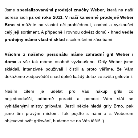
Jsme
specializovanými prodejci značky Weber
, která na naší
adrese sídlí
již od roku 2011
.
V naší kamenné prodejně Weber
Brno
si můžete na vlastní oči prohlédnout, osahat a vyzkoušet
celý její sortiment. A případně i rovnou odvézt domů - hned
vedle
prodejny máme vlastní sklad
s celoročními zásobami.
Všichni z našeho personálu máme zahradní gril Weber i
doma
a vše tak máme osobně vyzkoušeno. Grily Weber jsme
skládali, intenzivně používali i čistili a proto věříme, že Vám
dokážeme zodpovědět snad úplně každý dotaz ze světa grilování.
Naším cílem je udělat pro Vás nákup grilu co
nejjednodušší, odborně poradit a pomoci Vám stát se
vyhlášenými mistry grilování. Jestli někde hledá grily Brno, pak
jsme tím pravým místem. Tak pojďte s námi a s Weberem
objevovat svět grilování, budeme se na Vás těšit! :)