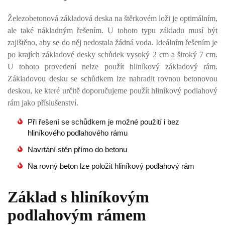
Železobetonová základová deska na štěrkovém loži je optimálním,
ale také nákladným řešením. U tohoto typu základu musí být
zajištěno, aby se do něj nedostala žádná voda. Ideálním řešením je
po krajích základové desky schůdek vysoký 2 cm a široký 7 cm.
U tohoto provedení nelze použít hliníkový základový rám.
Základovou desku se schůdkem lze nahradit rovnou betonovou
deskou, ke které určitě doporučujeme použít hliníkový podlahový
rám jako příslušenství.
Při řešení se schůdkem je možné použití i bez
hliníkového podlahového rámu
Navrtání stěn přímo do betonu
Na rovný beton lze položit hliníkový podlahový rám
Základ s hliníkovým
podlahovým rámem