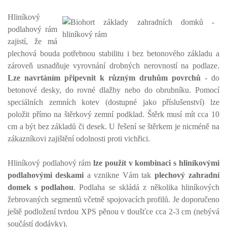
Hliníkový
podlahový rám
zajistí, že má
plechová bouda potřebnou stabilitu i bez betonového základu a
zároveň usnadňuje vyrovnání drobných nerovností na podlaze.
Lze navrtáním připevnit k různým druhům povrchů
- do
betonové desky, do rovné dlažby nebo do obrubníku. Pomocí
speciálních zemních kotev (dostupné jako příslušenství) lze
položit přímo na štěrkový zemní podklad. Štěrk musí mít cca 10
cm a být bez základů či desek. U řešení se štěrkem je nicméně na
zákazníkovi zajištění odolnosti proti vichřici.
Hliníkový podlahový rám
lze použít v kombinaci s hliníkovými
podlahovými deskami
a vznikne Vám tak
plechový zahradní
domek s podlahou
. Podlaha se skládá z několika hliníkových
žebrovaných segmentů včetně spojovacích profilů. Je doporučeno
ještě podložení tvrdou XPS pěnou v tloušťce cca 2-3 cm (nebývá
součástí dodávky).