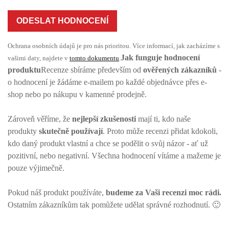
ODESLAT HODNOCENÍ
Ochrana osobních údajů je pro nás prioritou. Více informací, jak zacházíme s
Jak funguje hodnocení
vašimi daty, najdete v
tomto dokumentu
.
produktu
Recenze sbíráme především od
ověřených zákazníků
-
o hodnocení je žádáme e-mailem po každé objednávce přes e-
shop nebo po nákupu v kamenné prodejně.
Zároveň věříme, že
nejlepší zkušenosti
mají ti, kdo naše
produkty
skutečně používají
. Proto může recenzi přidat kdokoli,
kdo daný produkt vlastní a chce se podělit o svůj názor - ať už
pozitivní, nebo negativní. Všechna hodnocení vítáme a mažeme je
pouze výjimečně.
Pokud náš produkt používáte,
budeme za Vaši recenzi moc rádi.
Ostatním zákazníkům tak pomůžete udělat správné rozhodnutí. 🙂