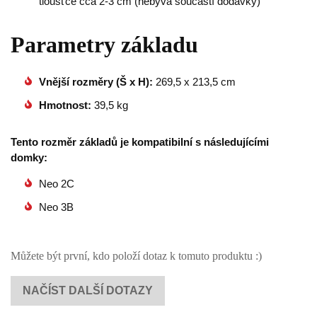
tloušťce cca 2-3 cm (nebývá součástí dodávky)
Parametry základu
Vnější rozměry (Š x H):
269,5 x 213,5 cm
Hmotnost:
39,5 kg
Tento rozměr základů je kompatibilní s následujícími
domky:
Neo 2C
Neo 3B
Můžete být první, kdo položí dotaz k tomuto produktu :)
NAČÍST DALŠÍ DOTAZY