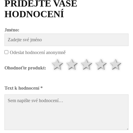
PŘIDEJTE VAŠE
HODNOCENÍ
Jméno:
Odeslat hodnocení anonymně
1 hvězda
2 hvězd
3 hvě
4 h
5
Ohodnoťte produkt:
Text k hodnocení *