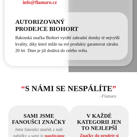
info@flamaro.cz
AUTORIZOVANÝ
PRODEJCE BIOHORT
Rakouská značka Biohort vyrábí zahradní domky té nejvyšší
kvality, díky které může na své produkty garantovat záruku
20 let. Dnes je již dodává do celého světa.
“
S NÁMI SE NESPÁLÍTE
”
‐Flamaro
SAMI JSME
V KAŽDÉ
FANOUŠCI ZNAČKY
KATEGORII JEN
TO NEJLEPŠÍ
Jsme fanoušci značek z naší
Značky do prodeje si
nabídky a sami je
používáme