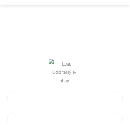
KONTAKTY
+420 602 546 758
info@flamaro.cz
VŠE O NÁKUPU
ZÁKAZNICKÝ SERVIS