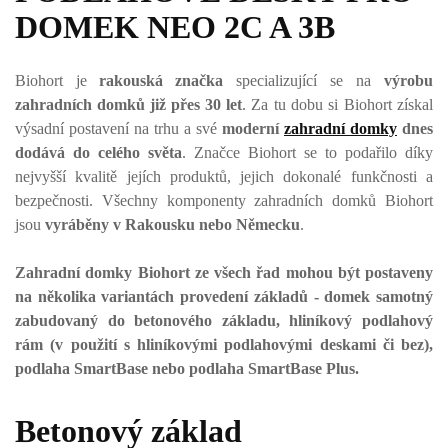
DOMEK NEO 2C A 3B
Biohort je
rakouská značka
specializující se na
výrobu
zahradních domků již přes 30 let
. Za tu dobu si Biohort získal
výsadní postavení na trhu a své
moderní
zahradní domky
dnes
dodává do celého světa
. Značce Biohort se to podařilo díky
nejvyšší kvalitě jejích produktů, jejich dokonalé funkčnosti a
bezpečnosti. Všechny komponenty zahradních domků Biohort
jsou
vyráběny v Rakousku nebo Německu
.
Zahradní domky Biohort ze všech řad mohou být postaveny
na několika variantách provedení základů - domek samotný
zabudovaný do betonového základu, hliníkový podlahový
rám (v použití s hliníkovými podlahovými deskami či bez),
podlaha SmartBase nebo podlaha SmartBase Plus.
Betonový základ