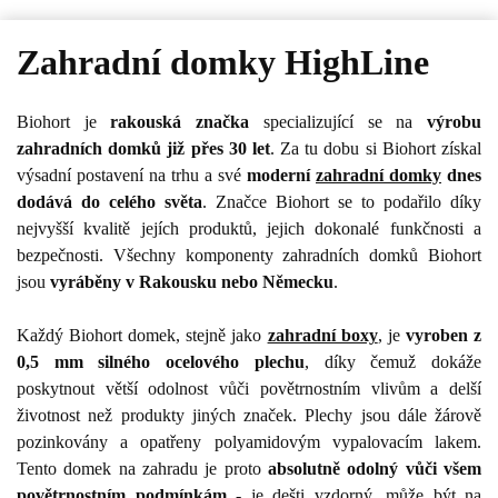
Zahradní domky HighLine
Biohort je
rakouská značka
specializující se na
výrobu
zahradních domků již přes 30 let
. Za tu dobu si Biohort získal
výsadní postavení na trhu a své
moderní
zahradní domky
dnes
dodává do celého světa
. Značce Biohort se to podařilo díky
nejvyšší kvalitě jejích produktů, jejich dokonalé funkčnosti a
bezpečnosti. Všechny komponenty zahradních domků Biohort
jsou
vyráběny v Rakousku nebo Německu
.
Každý Biohort domek, stejně jako
zahradní boxy
, je
vyroben z
0,5 mm silného ocelového plechu
, díky čemuž dokáže
poskytnout větší odolnost vůči povětrnostním vlivům a delší
životnost než produkty jiných značek. Plechy jsou dále žárově
pozinkovány a opatřeny polyamidovým vypalovacím lakem.
Tento domek na zahradu je proto
absolutně odolný vůči všem
povětrnostním podmínkám
- je dešti vzdorný, může být na