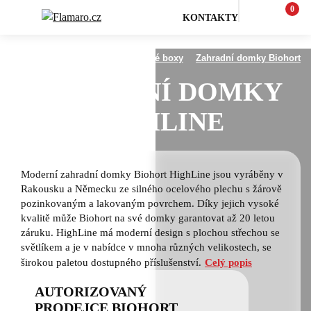
0
KONTAKTY
Zahrada
Zahradní domky a úložné boxy
Zahradní domky Biohort
ZAHRADNÍ DOMKY
HIGHLINE
Moderní zahradní domky Biohort HighLine jsou vyráběny v
Rakousku a Německu ze silného ocelového plechu s žárově
pozinkovaným a lakovaným povrchem. Díky jejich vysoké
kvalitě může Biohort na své domky garantovat až 20 letou
záruku. HighLine má moderní design s plochou střechou se
světlíkem a je v nabídce v mnoha různých velikostech, se
širokou paletou dostupného příslušenství.
Celý popis
AUTORIZOVANÝ
PRODEJCE BIOHORT