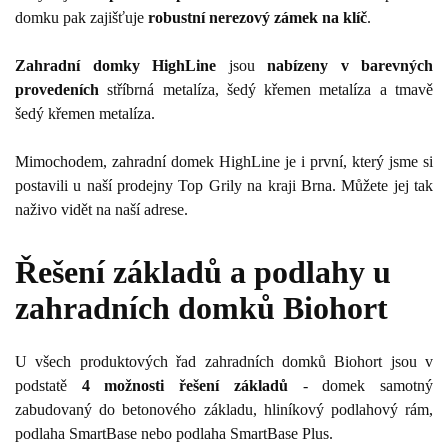
domku pak zajišťuje
robustní nerezový zámek na klíč
.
Zahradní domky HighLine
jsou
nabízeny v barevných
provedeních
stříbrná metalíza, šedý křemen metalíza a tmavě
šedý křemen metalíza.
Mimochodem, zahradní domek HighLine je i první, který jsme si
postavili u naší prodejny Top Grily na kraji Brna. Můžete jej tak
naživo vidět na naší adrese.
Řešení základů a podlahy u
zahradních domků Biohort
U všech produktových řad zahradních domků Biohort jsou v
podstatě
4 možnosti řešení základů
- domek samotný
zabudovaný do betonového základu, hliníkový podlahový rám,
podlaha SmartBase nebo podlaha SmartBase Plus.