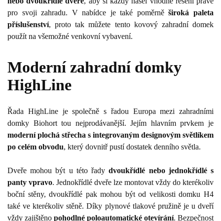
nebo dvoukřídlé dveře
, aby si každý našel vhodné řešení právě
pro svoji zahradu. V nabídce je také poměrně
široká paleta
příslušenství
, proto tak můžete tento kovový zahradní domek
použít na všemožné venkovní vybavení.
Moderní zahradní domky
HighLine
Řada HighLine je společně s řadou Europa mezi zahradními
domky Biohort tou nejprodávanější. Jejím hlavním prvkem je
moderní plochá střecha s integrovaným designovým světlíkem
po celém obvodu
, který dovnitř pustí dostatek denního světla.
Dveře mohou být u této řady
dvoukřídlé nebo jednokřídlé s
panty vpravo
. Jednokřídlé dveře lze montovat vždy do kterékoliv
boční stěny, dvoukřídlé pak mohou být od velikosti domku H4
také ve kterékoliv stěně. Díky plynové tlakové pružině je u dveří
vždy zajištěno
pohodlné poloautomatické otevírání
. Bezpečnost