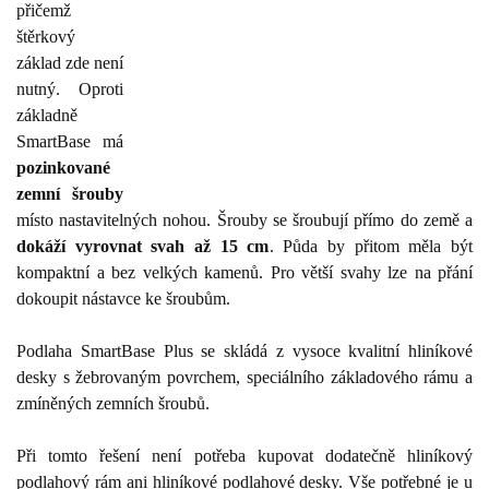
přičemž
štěrkový
základ zde není
nutný. Oproti
základně
SmartBase má
pozinkované
zemní šrouby
místo nastavitelných nohou. Šrouby se šroubují přímo do země a
dokáží vyrovnat svah až 15 cm
. Půda by přitom měla být
kompaktní a bez velkých kamenů. Pro větší svahy lze na přání
dokoupit nástavce ke šroubům.
Podlaha SmartBase Plus se skládá z vysoce kvalitní hliníkové
desky s žebrovaným povrchem, speciálního základového rámu a
zmíněných zemních šroubů.
Při tomto řešení není potřeba kupovat dodatečně hliníkový
podlahový rám ani hliníkové podlahové desky. Vše potřebné je u