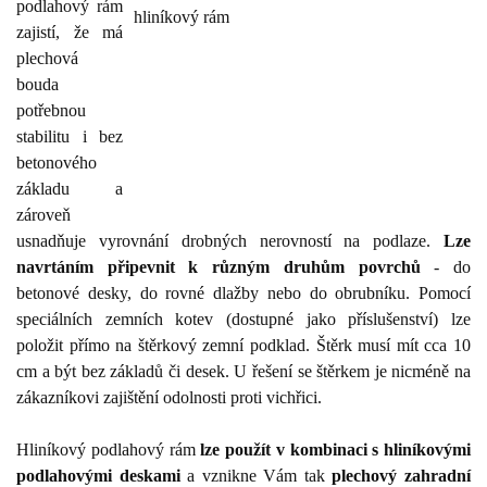
podlahový rám
zajistí, že má
plechová
bouda
potřebnou
stabilitu i bez
betonového
základu a
zároveň
usnadňuje vyrovnání drobných nerovností na podlaze.
Lze
navrtáním připevnit k různým druhům povrchů
- do
betonové desky, do rovné dlažby nebo do obrubníku. Pomocí
speciálních zemních kotev (dostupné jako příslušenství) lze
položit přímo na štěrkový zemní podklad. Štěrk musí mít cca 10
cm a být bez základů či desek. U řešení se štěrkem je nicméně na
zákazníkovi zajištění odolnosti proti vichřici.
Hliníkový podlahový rám
lze použít v kombinaci s hliníkovými
podlahovými deskami
a vznikne Vám tak
plechový zahradní