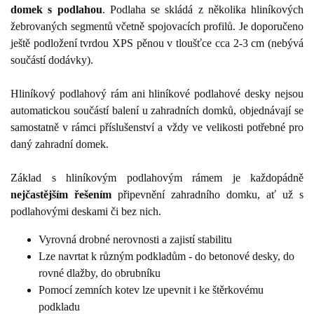
domek s podlahou
. Podlaha se skládá z několika hliníkových
žebrovaných segmentů včetně spojovacích profilů. Je doporučeno
ještě podložení tvrdou XPS pěnou v tloušťce cca 2-3 cm (nebývá
součástí dodávky).
Hliníkový podlahový rám ani hliníkové podlahové desky nejsou
automatickou součástí balení u zahradních domků, objednávají se
samostatně v rámci příslušenství a vždy ve velikosti potřebné pro
daný zahradní domek.
Základ s hliníkovým podlahovým rámem je každopádně
nejčastějším řešením
připevnění zahradního domku, ať už s
podlahovými deskami či bez nich.
Vyrovná drobné nerovnosti a zajistí stabilitu
Lze navrtat k různým podkladům - do betonové desky, do
rovné dlažby, do obrubníku
Pomocí zemních kotev lze upevnit i ke štěrkovému
podkladu