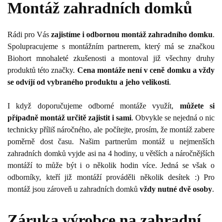
Montáž zahradních domků
Rádi pro Vás
zajistíme i odbornou montáž zahradního domku
.
Spolupracujeme s montážním partnerem, který má se značkou
Biohort mnohaleté zkušenosti a montoval již všechny druhy
produktů této značky.
Cena montáže není v ceně domku a vždy
se odvíjí od vybraného produktu a jeho velikosti
.
I když doporučujeme odborné montáže využít,
můžete si
případně montáž určitě zajistit i sami
. Obvykle se nejedná o nic
technicky příliš náročného, ale počítejte, prosím, že montáž zabere
poměrně dost času. Našim partnerům montáž u nejmenších
zahradních domků vyjde asi na 4 hodiny, u větších a náročnějších
montáží to může být i o několik hodin více. Jedná se však o
odborníky, kteří již montáží prováděli několik desítek :) Pro
montáž jsou zároveň u zahradních domků
vždy nutné dvě osoby
.
Záruka výrobce na zahradní