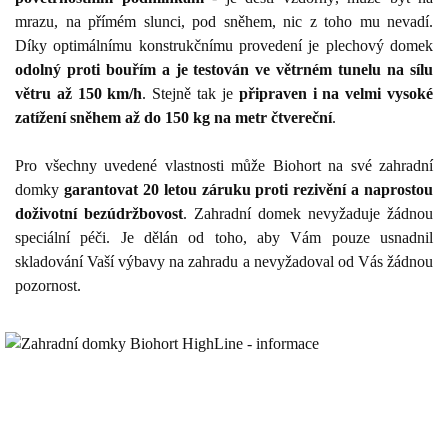
mrazu, na přímém slunci, pod sněhem, nic z toho mu nevadí.
Díky optimálnímu konstrukčnímu provedení je plechový domek
odolný proti bouřím a je testován ve větrném tunelu na sílu
větru až 150 km/h
. Stejně tak je
připraven i na velmi vysoké
zatížení sněhem až do 150 kg na metr čtvereční
.
Pro všechny uvedené vlastnosti může Biohort na své zahradní
domky
garantovat 20 letou záruku proti rezivění a naprostou
doživotní bezúdržbovost
. Zahradní domek nevyžaduje žádnou
speciální péči. Je dělán od toho, aby Vám pouze usnadnil
skladování Vaší výbavy na zahradu a nevyžadoval od Vás žádnou
pozornost.