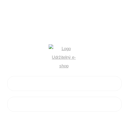
KONTAKTY
+420 602 546 758
info@flamaro.cz
VŠE O NÁKUPU
ZÁKAZNICKÝ SERVIS