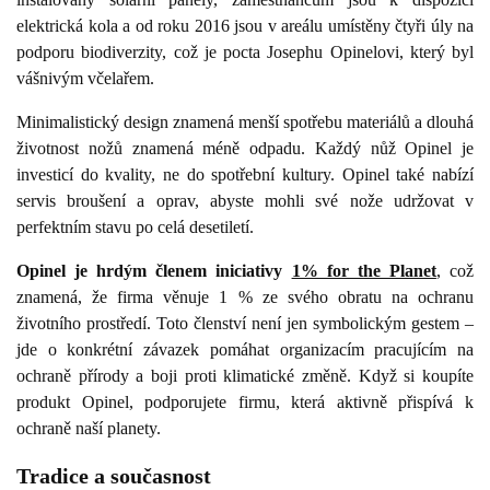
elektrická kola a od roku 2016 jsou v areálu umístěny čtyři úly na
podporu biodiverzity, což je pocta Josephu Opinelovi, který byl
vášnivým včelařem.
Minimalistický design znamená menší spotřebu materiálů a dlouhá
životnost nožů znamená méně odpadu. Každý nůž Opinel je
investicí do kvality, ne do spotřební kultury. Opinel také nabízí
servis broušení a oprav, abyste mohli své nože udržovat v
perfektním stavu po celá desetiletí.
Opinel je hrdým členem iniciativy
1% for the Planet
, což
znamená, že firma věnuje 1 % ze svého obratu na ochranu
životního prostředí. Toto členství není jen symbolickým gestem –
jde o konkrétní závazek pomáhat organizacím pracujícím na
ochraně přírody a boji proti klimatické změně. Když si koupíte
produkt Opinel, podporujete firmu, která aktivně přispívá k
ochraně naší planety.
Tradice a současnost