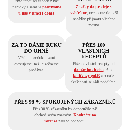
Jsme fanoušci značek z naší
Značky do prodeje si
nabídky a sami je
používáme
vybíráme
, nechceme do naší
u nás v práci i doma
.
nabídky přijmout všechno
možné.
ZA TO DÁME RUKU
PŘES 100
DO OHNĚ
VLASTNÍCH
RECEPTŮ
Většinu produktů sami
Píšeme vlastní recepty od
otestujeme, než je začneme
domácího chleba
až po
prodávat.
kotlíkový guláš
a o naše
zkušenosti se rádi podělíme.
PŘES 98 % SPOKOJENÝCH ZÁKAZNÍKŮ
Přes 98 % zákazníků by doporučilo náš
obchod svým známým.
Koukněte na
recenze
našeho obchodu.