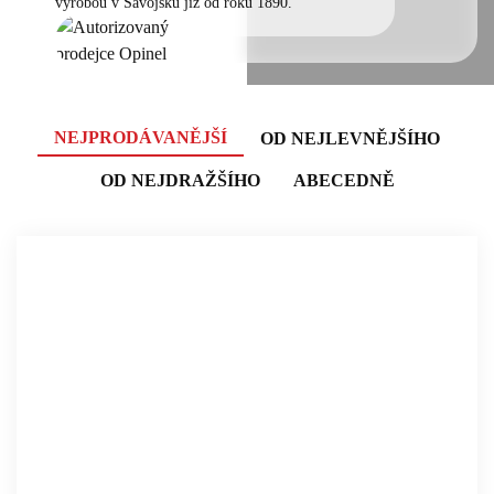
výrobou v Savojsku již od roku 1890.
NEJPRODÁVANĚJŠÍ
OD NEJLEVNĚJŠÍHO
OD NEJDRAŽŠÍHO
ABECEDNĚ