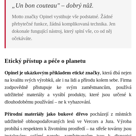
„Un bon couteau" – dobrý nůž.
Motto značky Opinel vystihuje vše podstatné. Žádné
přebytečné funkce, žádná komplikovaná technika. Jen
dokonale fungující nástroj, který splní vše, co od něj
očekáváte.
Etický přístup a péče o planetu
Opinel je ukázkovým příkladem etické značky
, která dbá nejen
na kvalitu svých výrobků, ale i na lidi a přírodu kolem sebe. Firma
zodpovědně přistupuje ke svým zaměstnancům, používá
udržitelné materiály a vyrábí produkty, které jsou určené k
dlouhodobému používání – ne k vyhazování.
Přírodní materiály jako bukové dřevo
pocházejí z místních
udržitelně obhospodařovaných lesů ve Vercors a Jura. Výroba
probíhá s respektem k životnímu prostředí – na střeše továrny jsou
instalovány solární panely, zaměstnancům jsou k dispozici