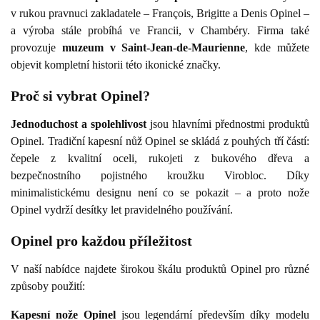
v rukou pravnuci zakladatele – François, Brigitte a Denis Opinel –
a výroba stále probíhá ve Francii, v Chambéry. Firma také
provozuje
muzeum v Saint-Jean-de-Maurienne
, kde můžete
objevit kompletní historii této ikonické značky.
Proč si vybrat Opinel?
Jednoduchost a spolehlivost
jsou hlavními přednostmi produktů
Opinel. Tradiční kapesní nůž Opinel se skládá z pouhých tří částí:
čepele z kvalitní oceli, rukojeti z bukového dřeva a
bezpečnostního pojistného kroužku Virobloc. Díky
minimalistickému designu není co se pokazit – a proto nože
Opinel vydrží desítky let pravidelného používání.
Opinel pro každou příležitost
V naší nabídce najdete širokou škálu produktů Opinel pro různé
způsoby použití:
Kapesní nože Opinel
jsou legendární především díky modelu