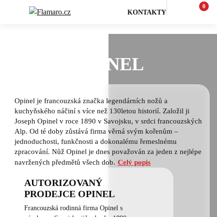
0
KONTAKTY
Venkovní vaření a outdoor
OPINEL
Opinel je francouzská značka legendárních nožů a
kuchyňského náčiní s více než 130letou historií. Založil ji
Joseph Opinel v roce 1890 v Savojsku, v srdci francouzských
Alp. Od té doby zůstává firma věrná svým kořenům –
jednoduchosti, funkčnosti a dokonalému řemeslnému
zpracování. Nůž Opinel je dnes považován za jeden z nejlépe
navržených předmětů všech dob.
Celý popis
AUTORIZOVANÝ
PRODEJCE OPINEL
Francouzská rodinná firma Opinel s