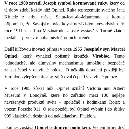
V roce 1909 zavedl Joseph symbol korunované ruky
, který od
té doby zdobí každý nůž Opinel. Ruka reprezentuje svatého Jana
Křtitele z erbu města Saint-Jean-de-Maurienne a koruna
připomíná, že Savojsko bylo kdysi nezávislým vévodstvím. V
roce 1911 získal na Mezinárodní alpské výstavě v Turíně zlatou
medaili – první z mnoha mezinárodních ocenění.
Další klíčovou inovaci přinesl
v roce 1955 Josephův syn Marcel
Opinel
, který vynalezl pojistný kroužek
Virobloc
. Tento
jednoduchý, ale důmyslný mechanismus umožňuje bezpečně
zajistit čepel v otevřené poloze. O několik desetiletí později byl
Virobloc vylepšen tak, aby zajišťoval čepel i v zavřené poloze.
V roce 1985 získal nůž Opinel uznání Victoria and Albert
Museum v Londýně, které ho zařadilo mezi 100 nejlépe
navržených produktů světa – společně s hodinkami Rolex a
vozem Porsche 911. O rok později byl Opinel vybrán i do sbírky
999 klasických designů od nakladatelství Phaidon.
Dodnes zůstává
Opinel rodinným podnikem
. Vedení firmy drží