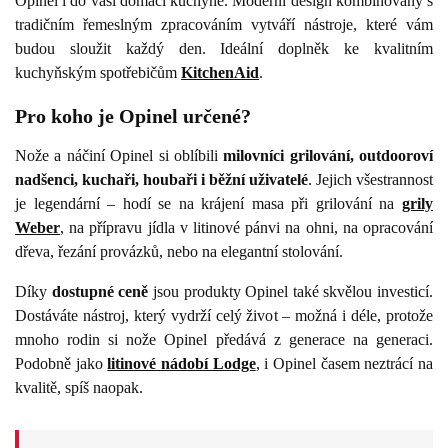
Opinel i do vaší domácí kuchyně. Moderní design kombinovaný s
tradičním řemeslným zpracováním vytváří nástroje, které vám
budou sloužit každý den. Ideální doplněk ke kvalitním
kuchyňským spotřebičům
KitchenAid
.
Pro koho je Opinel určené?
Nože a náčiní Opinel si oblíbili
milovníci grilování, outdooroví
nadšenci, kuchaři, houbaři i běžní uživatelé
. Jejich všestrannost
je legendární – hodí se na krájení masa při grilování na
grily
Weber
, na přípravu jídla v litinové pánvi na ohni, na opracování
dřeva, řezání provázků, nebo na elegantní stolování.
Díky
dostupné ceně
jsou produkty Opinel také skvělou investicí.
Dostáváte nástroj, který vydrží celý život – možná i déle, protože
mnoho rodin si nože Opinel předává z generace na generaci.
Podobně jako
litinové nádobí Lodge
, i Opinel časem neztrácí na
kvalitě, spíš naopak.