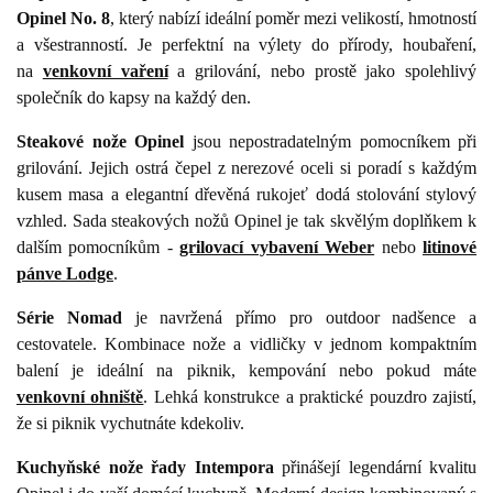
Opinel No. 8
, který nabízí ideální poměr mezi velikostí, hmotností
a všestranností. Je perfektní na výlety do přírody, houbaření,
na
venkovní vaření
a grilování, nebo prostě jako spolehlivý
společník do kapsy na každý den.
Steakové nože Opinel
jsou nepostradatelným pomocníkem při
grilování. Jejich ostrá čepel z nerezové oceli si poradí s každým
kusem masa a elegantní dřevěná rukojeť dodá stolování stylový
vzhled. Sada steakových nožů Opinel je tak skvělým doplňkem k
dalším pomocníkům -
grilovací vybavení Weber
nebo
litinové
pánve Lodge
.
Série Nomad
je navržená přímo pro outdoor nadšence a
cestovatele. Kombinace nože a vidličky v jednom kompaktním
balení je ideální na piknik, kempování nebo pokud máte
venkovní ohniště
. Lehká konstrukce a praktické pouzdro zajistí,
že si piknik vychutnáte kdekoliv.
Kuchyňské nože řady Intempora
přinášejí legendární kvalitu