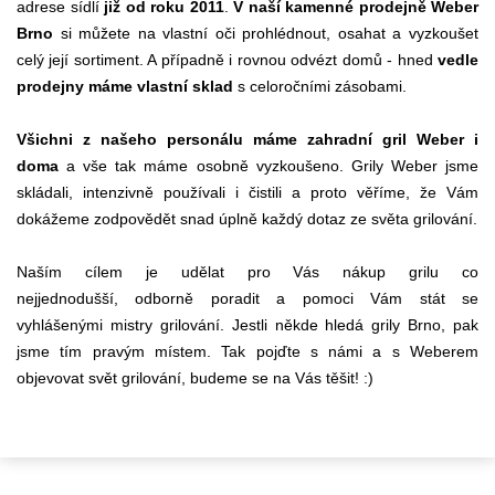
adrese sídlí
již od roku 2011
.
V naší kamenné prodejně Weber
Brno
si můžete na vlastní oči prohlédnout, osahat a vyzkoušet
celý její sortiment. A případně i rovnou odvézt domů - hned
vedle
prodejny máme vlastní sklad
s celoročními zásobami.
Všichni z našeho personálu máme zahradní gril Weber i
doma
a vše tak máme osobně vyzkoušeno. Grily Weber jsme
skládali, intenzivně používali i čistili a proto věříme, že Vám
dokážeme zodpovědět snad úplně každý dotaz ze světa grilování.
Naším cílem je udělat pro Vás nákup grilu co
nejjednodušší, odborně poradit a pomoci Vám stát se
vyhlášenými mistry grilování. Jestli někde hledá grily Brno, pak
jsme tím pravým místem. Tak pojďte s námi a s Weberem
objevovat svět grilování, budeme se na Vás těšit! :)