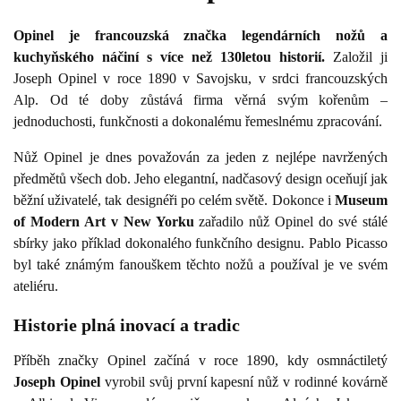
Opinel je francouzská značka legendárních nožů a
kuchyňského náčiní s více než 130letou historií.
Založil ji
Joseph Opinel v roce 1890 v Savojsku, v srdci francouzských
Alp. Od té doby zůstává firma věrná svým kořenům –
jednoduchosti, funkčnosti a dokonalému řemeslnému zpracování.
Nůž Opinel je dnes považován za jeden z nejlépe navržených
předmětů všech dob. Jeho elegantní, nadčasový design oceňují jak
běžní uživatelé, tak designéři po celém světě. Dokonce i
Museum
of Modern Art v New Yorku
zařadilo nůž Opinel do své stálé
sbírky jako příklad dokonalého funkčního designu. Pablo Picasso
byl také známým fanouškem těchto nožů a používal je ve svém
ateliéru.
Historie plná inovací a tradic
Příběh značky Opinel začíná v roce 1890, kdy osmnáctiletý
Joseph Opinel
vyrobil svůj první kapesní nůž v rodinné kovárně