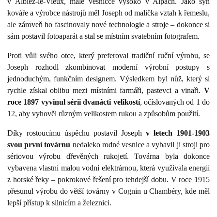
v Albiez-le-Vieux, malé vesničce vysoko v Alpách. Jako syn
kováře a výrobce nástrojů měl Joseph od malička vztah k řemeslu,
ale zároveň ho fascinovaly nové technologie a stroje – dokonce si
sám postavil fotoaparát a stal se místním svatebním fotografem.
Proti vůli svého otce, který preferoval tradiční ruční výrobu, se
Joseph rozhodl zkombinovat moderní výrobní postupy s
jednoduchým, funkčním designem. Výsledkem byl nůž, který si
rychle získal oblibu mezi místními farmáři, pastevci a vinaři.
V
roce 1897 vyvinul sérii dvanácti velikostí
, očíslovaných od 1 do
12, aby vyhověl různým velikostem rukou a způsobům použití.
Díky rostoucímu úspěchu postavil Joseph
v letech 1901-1903
svou první továrnu
nedaleko rodné vesnice a vybavil ji stroji pro
sériovou výrobu dřevěných rukojetí. Továrna byla dokonce
vybavena vlastní malou vodní elektrárnou, která využívala energii
z horské řeky – pokrokové řešení pro tehdejší dobu. V roce 1915
přesunul výrobu do větší továrny v Cognin u Chambéry, kde měl
lepší přístup k silnicím a železnici.