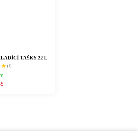
ADÍCÍ TAŠKY 22 L
(1)
em
Kč