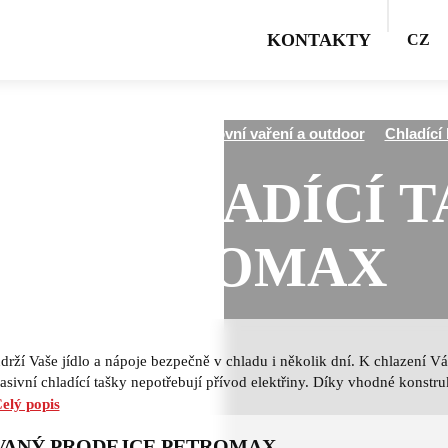
KONTAKTY
CZ
cz
Všechny kategorie
Venkovní vaření a outdoor
Chladící 
VNÍ CHLADÍCÍ 
PETROMAX
udrží Vaše jídlo a nápoje bezpečně v chladu i několik dní. K chlazení V
asivní chladící tašky nepotřebují přívod elektřiny. Díky vhodné konstruk
elý popis
VANÝ PRODEJCE PETROMAX