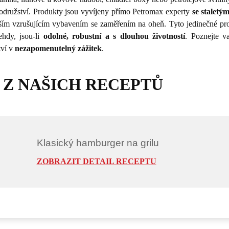
družství. Produkty jsou vyvíjeny přímo Petromax experty
se staletý
dalším vzrušujícím vybavením se zaměřením na oheň. Tyto jedinečné pr
ehdy, jsou-li
odolné, robustní a s dlouhou životností
. Poznejte v
tví v
nezapomenutelný zážitek
.
 Z NAŠICH RECEPTŮ
Klasický hamburger na grilu
ZOBRAZIT DETAIL RECEPTU