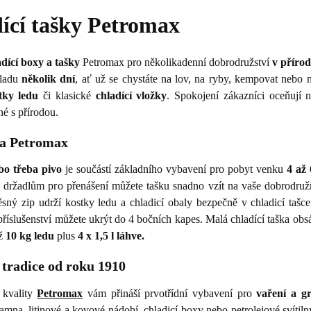
dící tašky Petromax
dící boxy a tašky
Petromax pro několikadenní dobrodružství
v přírod
hladu
několik dní
, ať už se chystáte na lov, na ryby, kempovat nebo 
tky ledu
či klasické
chladící vložky
. Spokojení zákazníci oceňují n
é s přírodou.
ka Petromax
bo třeba pivo
je součástí základního vybavení pro pobyt venku
4 až 
držadlům pro přenášení můžete tašku snadno vzít na vaše dobrodru
sný zip udrží kostky ledu a chladicí obaly bezpečně v chladicí tašce
íslušenství můžete ukrýt do 4 bočních kapes. Malá chladící taška obs
ž
10 kg ledu
plus
4 x 1,5 l láhve.
 tradice od roku 1910
 kvality
Petromax
vám přináší prvotřídní vybavení pro
vaření a gr
mna, litinové a kovové nádobí, chladicí boxy nebo petrolejové svítiln