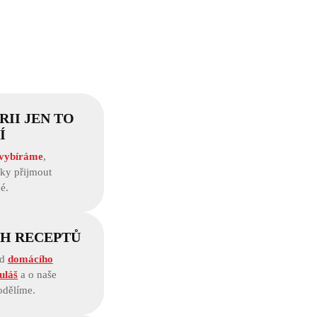
II JEN TO
Í
 vybíráme
,
ky přijmout
é.
CH RECEPTŮ
od
domácího
uláš
a o naše
odělíme.