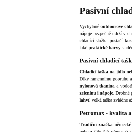
Pasivní chla
Vychytané
outdoorové chla
nápoje bezpečně udrží v c
chladící složka postačí
kos
také
praktické barvy
sladěn
Pasivní chladící taš
Chladicí taška na jídlo ne
Díky ramennímu popruhu a 
nylonová tkanina
a vodotě
zeleninu i nápoje.
Drobné př
lahví
, velká taška zvládne a
Petromax - kvalita a
Tradiční značka
německé
nebem. Ohniště, přenosná ka