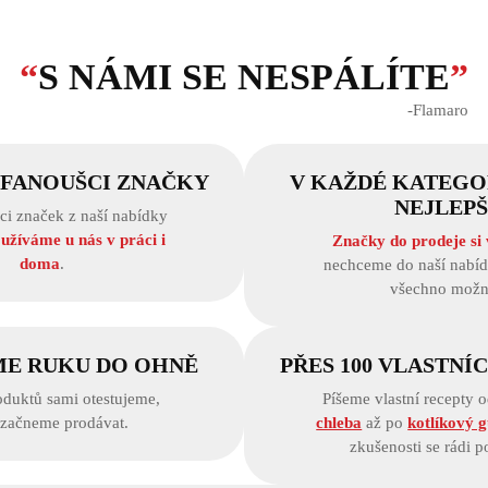
“
S NÁMI SE NESPÁLÍTE
”
‐Flamaro
 FANOUŠCI ZNAČKY
V KAŽDÉ KATEGOR
NEJLEPŠ
ci značek z naší nabídky
užíváme u nás v práci i
Značky do prodeje si
doma
.
nechceme do naší nabíd
všechno možn
ME RUKU DO OHNĚ
PŘES 100 VLASTNÍ
oduktů sami otestujeme,
Píšeme vlastní recepty 
 začneme prodávat.
chleba
až po
kotlíkový g
zkušenosti se rádi p