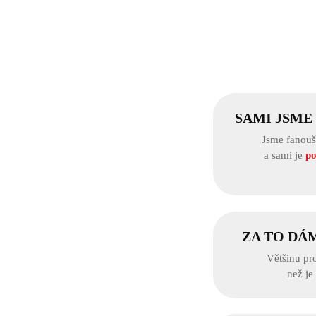
SAMI JSME
Jsme fanouš
a sami je
po
ZA TO DÁ
Většinu pr
než je