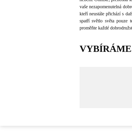
vaše nezapomenutelná dobro
kteří neustále přichází s 
spatří světlo světa pouze t
proměňte každé dobrodružs
VYBÍRÁME