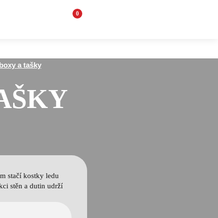
0
boxy a tašky
TAŠKY
ám stačí kostky ledu
ci stěn a dutin udrží