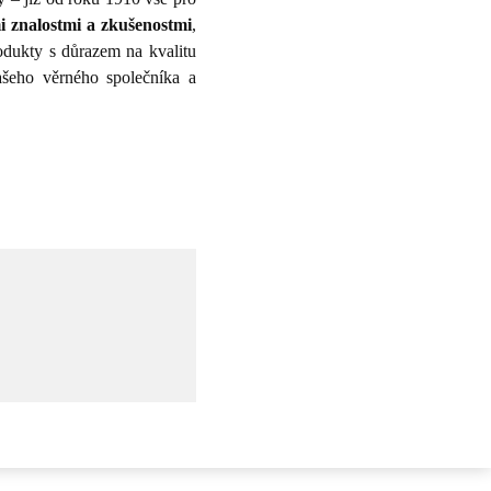
mi znalostmi a zkušenostmi
,
odukty s důrazem na kvalitu
ašeho věrného společníka a