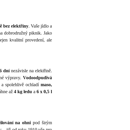
ě bez elektřiny
. Vaše jídlo a
na dobrodružný piknik. Jako
ejen kvalitní provedení, ale
6 dní
nezávisle na elektřině.
žné výpravy.
Vodoodpudivá
 a spolehlivě ochladí
maso,
áhne až
4 kg ledu
a
6 x 0,5 l
ilování na ohni
pod širým
y – již od roku 1910 vše pro