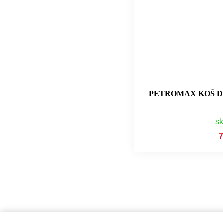
PETROMAX KOŠ DO
s
7