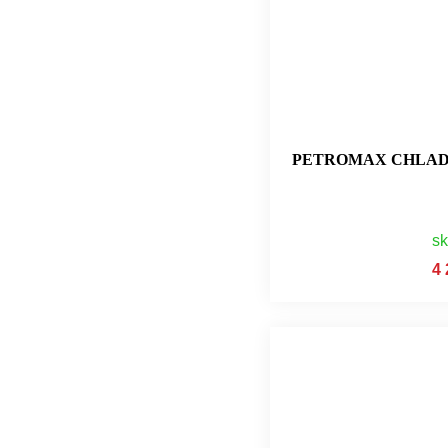
PETROMAX CHLADÍC
s
4