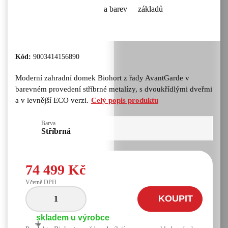
Kód:
9003414156890
Moderní zahradní domek Biohort z řady AvantGarde v
barevném provedení stříbrné metalízy, s dvoukřídlými dveřmi
a v levnější ECO verzi.
Celý popis produktu
Barva
Stříbrná
74 499 Kč
Včetně DPH
KOUPIT
skladem u výrobce
+
-