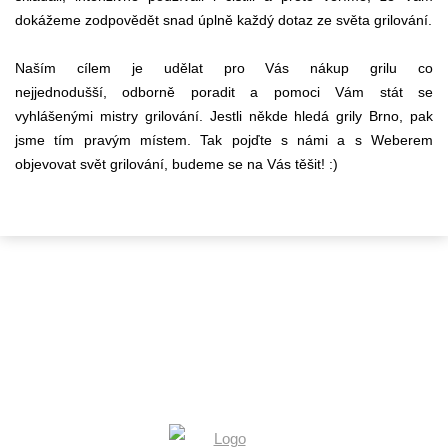
dokážeme zodpovědět snad úplně každý dotaz ze světa grilování.
Naším cílem je udělat pro Vás nákup grilu co
nejjednodušší, odborně poradit a pomoci Vám stát se
vyhlášenými mistry grilování. Jestli někde hledá grily Brno, pak
jsme tím pravým místem. Tak pojďte s námi a s Weberem
objevovat svět grilování, budeme se na Vás těšit! :)
KONTAKTY
+420 602 546 758
info@flamaro.cz