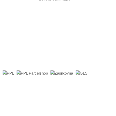
Po:
8:00 - 17:00
Út:
8:00 - 16:00
St:
8:00 - 17:00
Čt:
8:00 - 16:00
Pá:
8:00 - 17:00
So:
Zavřeno
Ne:
Zavřeno
Všechna práva vyhrazena © 2019 - 2026
Flamaro.cz
Powered by