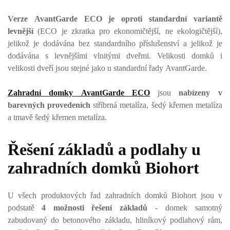
Verze AvantGarde ECO je oproti standardní variantě
levnější
(ECO je zkratka pro ekonomičtější, ne ekologičtější),
jelikož je dodávána bez standardního příslušenství a jelikož je
dodávána s levnějšími vlnitými dveřmi. Velikosti domků i
velikosti dveří jsou stejné jako u standardní řady AvantGarde.
Zahradní domky AvantGarde ECO
jsou
nabízeny v
barevných provedeních
stříbrná metalíza, šedý křemen metalíza
a tmavě šedý křemen metalíza.
Řešení základů a podlahy u
zahradních domků Biohort
U všech produktových řad zahradních domků Biohort jsou v
podstatě
4 možnosti řešení základů
- domek samotný
zabudovaný do betonového základu, hliníkový podlahový rám,