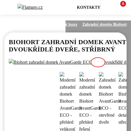
0
KONTAKTY
Zahrada
Zahradní domky a úložné boxy
Zahradní domky Biohort
BIOHORT ZAHRADNÍ DOMEK AVANTGA
DVOUKŘÍDLÉ DVEŘE, STŘÍBRNÝ