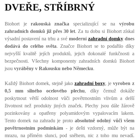
DVEŘE, STŘÍBRNÝ
Biohort je
rakouská značka
specializující se na
výrobu
zahradních domků již přes 30 let
. Za tu dobu si Biohort získal
výsadní postavení na trhu a své
moderní
zahradní domky
dnes
dodává do celého světa
. Značce Biohort se to podařilo díky
nejvyšší kvalitě jejích produktů, jejich dokonalé funkčnosti a
bezpečnosti. Všechny komponenty zahradních domků Biohort
jsou
vyráběny v Rakousku nebo Německu
.
Každý Biohort domek, stejně jako
zahradní boxy
, je
vyroben z
0,5 mm silného ocelového plechu
, díky čemuž dokáže
poskytnout větší odolnost vůči povětrnostním vlivům a delší
životnost než produkty jiných značek. Plechy jsou dále žárově
pozinkovány a opatřeny polyamidovým vypalovacím lakem.
Tento domek na zahradu je proto
absolutně odolný vůči všem
povětrnostním podmínkám
- je dešti vzdorný, může být na
mrazu, na přímém slunci, pod sněhem, nic z toho mu nevadí.