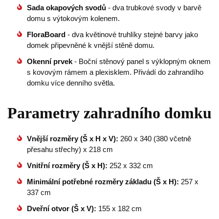
Sada okapových svodů
- dva trubkové svody v barvě
domu s výtokovým kolenem.
FloraBoard
- dva květinové truhlíky stejné barvy jako
domek připevněné k vnější stěně domu.
Okenní prvek
- Boční stěnový panel s výklopným oknem
s kovovým rámem a plexisklem. Přivádí do zahrandího
domku více denního světla.
Parametry zahradního domku
Vnější rozměry (Š x H x V):
260 x 340 (380 včetně
přesahu střechy) x 218 cm
Vnitřní rozměry (Š x H):
252 x 332 cm
Minimální potřebné rozměry základu (Š x H):
257 x
337 cm
Dveřní otvor (Š x V):
155 x 182 cm