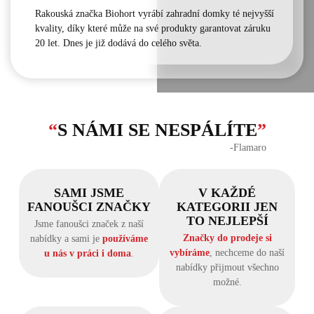
Rakouská značka Biohort vyrábí zahradní domky té nejvyšší
kvality, díky které může na své produkty garantovat záruku
20 let. Dnes je již dodává do celého světa.
“
S NÁMI SE NESPÁLÍTE
”
‐Flamaro
SAMI JSME
V KAŽDÉ
FANOUŠCI ZNAČKY
KATEGORII JEN
TO NEJLEPŠÍ
Jsme fanoušci značek z naší
Značky do prodeje si
nabídky a sami je
používáme
vybíráme
, nechceme do naší
u nás v práci i doma
.
nabídky přijmout všechno
možné.