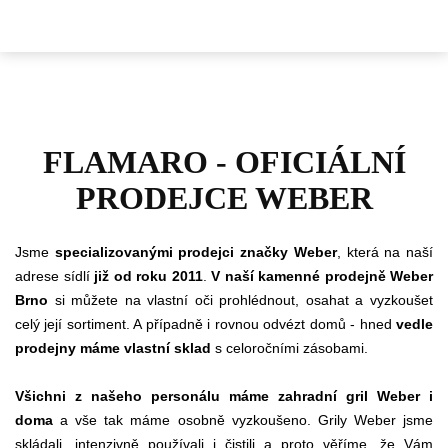
FLAMARO - OFICIÁLNÍ
PRODEJCE WEBER
Jsme
specializovanými prodejci značky Weber
, která na naší
adrese sídlí
již od roku 2011
.
V naší kamenné prodejně Weber
Brno
si můžete na vlastní oči prohlédnout, osahat a vyzkoušet
celý její sortiment. A případně i rovnou odvézt domů - hned
vedle
prodejny máme vlastní sklad
s celoročními zásobami.
Všichni z našeho personálu máme zahradní gril Weber i
doma
a vše tak máme osobně vyzkoušeno. Grily Weber jsme
skládali, intenzivně používali i čistili a proto věříme, že Vám