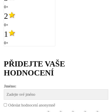
0×
2
0×
1
0×
PŘIDEJTE VAŠE
HODNOCENÍ
Jméno:
Odeslat hodnocení anonymně