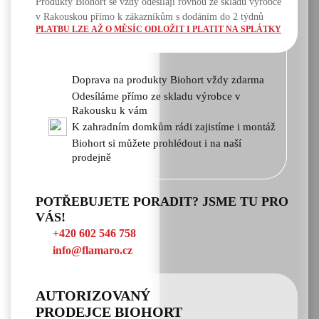
Produkty Biohort se vždy odesílají rovnou ze skladu výrobce
v Rakouskou přímo k zákazníkům s dodáním do 2 týdnů
PLATBU LZE AŽ O MĚSÍC ODLOŽIT I PLATIT NA SPLÁTKY
Doprava na produkty Biohort vždy zdarma
Odesíláme přímo ze skladu výrobce v
Rakousku k vám
K zahradním domkům rádi zajistíme i montáž
Biohort si můžete prohlédout i na naší
prodejně
POTŘEBUJETE PORADIT? JSME TU PRO
VÁS!
+420 602 546 758
info@flamaro.cz
AUTORIZOVANÝ
PRODEJCE BIOHORT