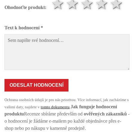
1 hvězda
2 hvězd
3 hvě
4 h
5
Ohodnoťte produkt:
Text k hodnocení *
ODESLAT HODNOCENÍ
Ochrana osobních údajů je pro nás prioritou. Více informací, jak zacházíme s
Jak funguje hodnocení
vašimi daty, najdete v
tomto dokumentu
.
produktu
Recenze sbíráme především od
ověřených zákazníků
-
o hodnocení je žádáme e-mailem po každé objednávce přes e-
shop nebo po nákupu v kamenné prodejně.