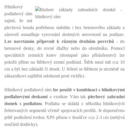
Hliníkový
podlahový rám
zajistí, že má
plechová bouda potřebnou stabilitu i bez betonového základu a
zároveň usnadňuje vyrovnání drobných nerovností na podlaze.
Lze navrtáním připevnit k různým druhům povrchů
- do
betonové desky, do rovné dlažby nebo do obrubníku. Pomocí
speciálních zemních kotev (dostupné jako příslušenství) lze
položit přímo na štěrkový zemní podklad. Štěrk musí mít cca 10
cm a být bez základů či desek. U řešení se štěrkem je nicméně na
zákazníkovi zajištění odolnosti proti vichřici.
Hliníkový podlahový rám
lze použít v kombinaci s hliníkovými
podlahovými deskami
a vznikne Vám tak
plechový zahradní
domek s podlahou
. Podlaha se skládá z několika hliníkových
žebrovaných segmentů včetně spojovacích profilů. Je doporučeno
ještě podložení tvrdou XPS pěnou v tloušťce cca 2-3 cm (nebývá
součástí dodávky).