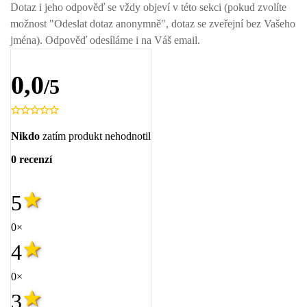
Dotaz i jeho odpověď se vždy objeví v této sekci (pokud zvolíte
možnost "Odeslat dotaz anonymně", dotaz se zveřejní bez Vašeho
jména). Odpověď odesíláme i na Váš email.
0,0
/5
Nikdo
zatím produkt nehodnotil
0 recenzí
5
0×
4
0×
3