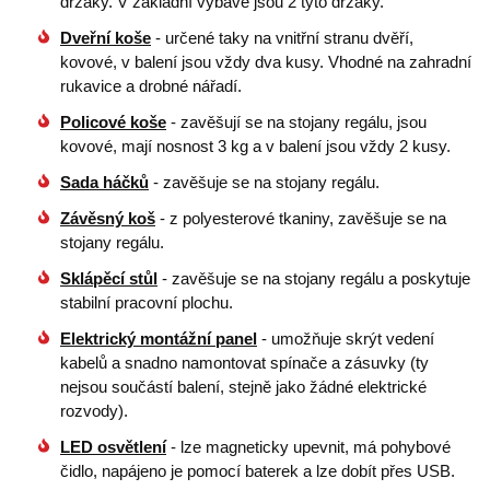
držáky. V základní výbavě jsou 2 tyto držáky.
Dveřní koše
- určené taky na vnitřní stranu dvěří,
kovové, v balení jsou vždy dva kusy. Vhodné na zahradní
rukavice a drobné nářadí.
Policové koše
- zavěšují se na stojany regálu, jsou
kovové, mají nosnost 3 kg a v balení jsou vždy 2 kusy.
Sada háčků
- zavěšuje se na stojany regálu.
Závěsný koš
- z polyesterové tkaniny, zavěšuje se na
stojany regálu.
Sklápěcí stůl
- zavěšuje se na stojany regálu a poskytuje
stabilní pracovní plochu.
Elektrický montážní panel
- umožňuje skrýt vedení
kabelů a snadno namontovat spínače a zásuvky (ty
nejsou součástí balení, stejně jako žádné elektrické
rozvody).
LED osvětlení
- lze magneticky upevnit, má pohybové
čidlo, napájeno je pomocí baterek a lze dobít přes USB.