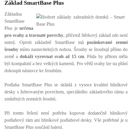
Základ SmartBase Plus
Základna
SmartBase
Plus je
určena
pro svahy a travnaté povrchy
, přičemž štěrkový základ zde není
nutný. Oproti základně SmartBase má
pozinkované zemní
šrouby
místo nastavitelných nohou. Šrouby se šroubují přímo do
země a
dokáží vyrovnat svah až 15 cm
. Půda by přitom měla
být kompaktní a bez velkých kamenů. Pro větší svahy lze na přání
dokoupit nástavce ke šroubům.
Podlaha SmartBase Plus se skládá z vysoce kvalitní hliníkové
desky s žebrovaným povrchem, speciálního základového rámu a
zmíněných zemních šroubů.
Při tomto řešení není potřeba kupovat dodatečně hliníkový
podlahový rám ani hliníkové podlahové desky. Vše potřebné je u
SmartBase Plus součástí balení.