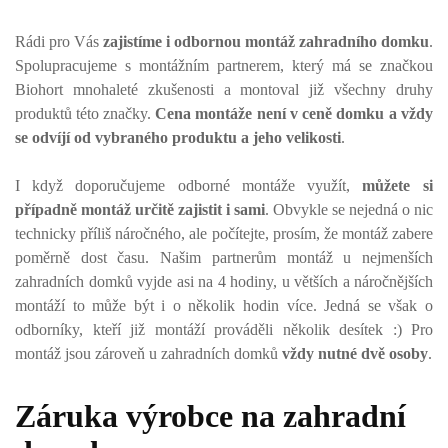
Rádi pro Vás
zajistíme i odbornou montáž zahradního domku
.
Spolupracujeme s montážním partnerem, který má se značkou
Biohort mnohaleté zkušenosti a montoval již všechny druhy
produktů této značky.
Cena montáže není v ceně domku a vždy
se odvíjí od vybraného produktu a jeho velikosti
.
I když doporučujeme odborné montáže využít,
můžete si
případně montáž určitě zajistit i sami
. Obvykle se nejedná o nic
technicky příliš náročného, ale počítejte, prosím, že montáž zabere
poměrně dost času. Našim partnerům montáž u nejmenších
zahradních domků vyjde asi na 4 hodiny, u větších a náročnějších
montáží to může být i o několik hodin více. Jedná se však o
odborníky, kteří již montáží prováděli několik desítek :) Pro
montáž jsou zároveň u zahradních domků
vždy nutné dvě osoby
.
Záruka výrobce na zahradní