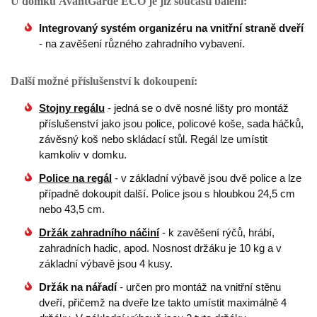
U domku AvantGarde ECO je již součástí balení:
Integrovaný systém organizéru na vnitřní straně dveří
- na zavěšení různého zahradního vybavení.
Další možné příslušenství k dokoupení:
Stojny regálu
- jedná se o dvě nosné lišty pro montáž
příslušenství jako jsou police, policové koše, sada háčků,
závěsný koš nebo skládací stůl. Regál lze umístit
kamkoliv v domku.
Police na regál
- v základní výbavě jsou dvě police a lze
případně dokoupit další. Police jsou s hloubkou 24,5 cm
nebo 43,5 cm.
Držák zahradního náčiní
- k zavěšení rýčů, hrábí,
zahradních hadic, apod. Nosnost držáku je 10 kg a v
základní výbavě jsou 4 kusy.
Držák na nářadí
- určen pro montáž na vnitřní stěnu
dveří, přičemž na dveře lze takto umístit maximálně 4