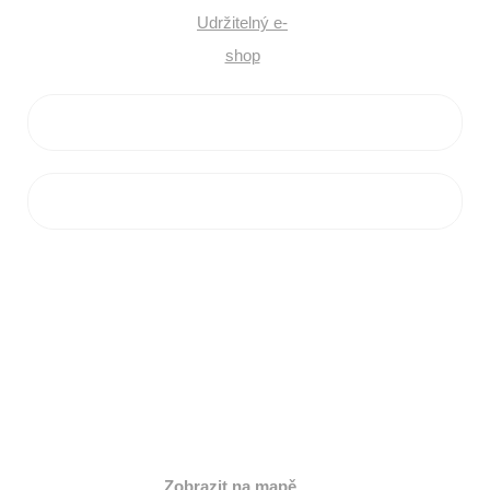
VŠE O NÁKUPU
ZÁKAZNICKÝ SERVIS
PRODEJNA
Jihlavská 2a,
664 41 Troubsko
Česká republika
Zobrazit na mapě