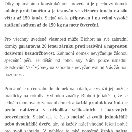
Díky optimálnímu konstrukčnímu provedení je plechový domek
odolný proti bouřím a je testován ve větrném tunelu na sílu
větru až 150 km/h
. Stejně tak je
připraven i na velmi vysoké
zatížení sněhem až do 150 kg na metr čtvereční
.
Pro všechny uvedené vlastnosti může Biohort na své zahradní
domky
garantovat 20 letou záruku proti rezivění a naprostou
doživotní bezúdržbovost
. Zahradní domek nevyžaduje žádnou
speciální péči. Je dělán od toho, aby Vám pouze usnadnil
skladování Vaší výbavy na zahradu a nevyžadoval od Vás žádnou
pozornost.
Primárně je určen zahradní domek na nářadí, ale využít jej můžete
prakticky na cokoliv. Výhodou značky Biohort je také to, že se
jedná o montovaný zahradní domek a
každá produktová řada je
proto nabízena v několika velikostních i barevných
provedeních
. Stejně tak je často
možné si zvolit jednokřídlé
nebo dvoukřídlé dveře
, aby si každý našel vhodné řešení právě
pro svoji zahradu. V nabídce je také poměrně
široká paleta