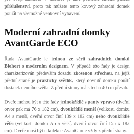
příslušenství
, proto tak můžete tento kovový zahradní domek
použít na všemožné venkovní vybavení.
Moderní zahradní domky
AvantGarde ECO
Řada AvantGarde je
jednou ze sérií zahradních domků
Biohort s moderním designem
. V případě této řady je design
charakterizován především dozadu
zkosenou střechou
, na jejíž
přední straně je
praktický světlík
, který dovnitř domku pouští
dostatek denního světla. Z přední strany má střecha 40 cm přesah.
Dveře mohou být u této řady
jednokřídlé s panty vpravo
(dveřní
otvor pak má 76 x 182 cm),
dvoukřídlé menší
(velikosti domku
A4 a menší, dveřní otvor činí 139 x 182 cm)
nebo dvoukřídlé
větší
(velikosti domku A5 a větší, dveřní otvor činí 155 x 182
cm). Dveře musí být u kolekce AvantGarde vždy z přední strany.