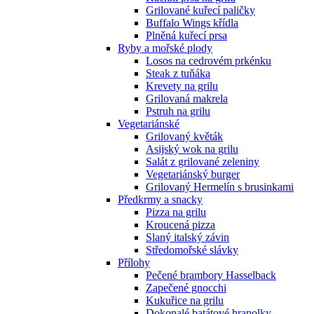
Grilované kuřecí paličky
Buffalo Wings křídla
Plněná kuřecí prsa
Ryby a mořské plody
Losos na cedrovém prkénku
Steak z tuňáka
Krevety na grilu
Grilovaná makrela
Pstruh na grilu
Vegetariánské
Grilovaný květák
Asijský wok na grilu
Salát z grilované zeleniny
Vegetariánský burger
Grilovaný Hermelín s brusinkami
Předkrmy a snacky
Pizza na grilu
Kroucená pizza
Slaný italský závin
Středomořské slávky
Přílohy
Pečené brambory Hasselback
Zapečené gnocchi
Kukuřice na grilu
Dokonalé batátové hranolky