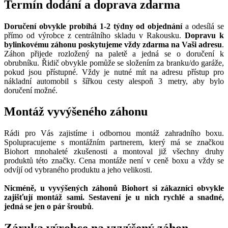
Termín dodání a doprava zdarma
Doručení obvykle probíhá 1-2 týdny od objednání
a odesílá se
přímo od výrobce z centrálního skladu v Rakousku.
Dopravu k
bylinkovému záhonu poskytujeme vždy zdarma na Vaši adresu
.
Záhon přijede rozložený na paletě a jedná se o doručení k
obrubníku. Řidič obvykle pomůže se složením za branku/do garáže,
pokud jsou přístupné. Vždy je nutné mít na adresu přístup pro
nákladní automobil s šířkou cesty alespoň 3 metry, aby bylo
doručení možné.
Montáž vyvýšeného záhonu
Rádi pro Vás zajistíme i odbornou montáž zahradního boxu.
Spolupracujeme s montážním partnerem, který má se značkou
Biohort mnohaleté zkušenosti a montoval již všechny druhy
produktů této značky. Cena montáže není v ceně boxu a vždy se
odvíjí od vybraného produktu a jeho velikosti.
Nicméně, u vyvýšených záhonů Biohort si zákazníci obvykle
zajišťují montáž sami. Sestavení je u nich rychlé a snadné,
jedná se jen o pár šroubů
.