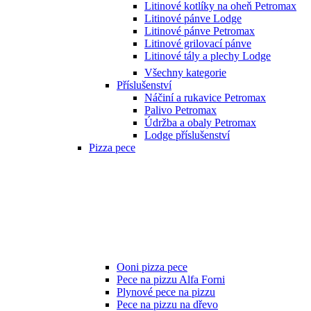
Litinové kotlíky na oheň Petromax
Litinové pánve Lodge
Litinové pánve Petromax
Litinové grilovací pánve
Litinové tály a plechy Lodge
Všechny kategorie
Příslušenství
Náčiní a rukavice Petromax
Palivo Petromax
Údržba a obaly Petromax
Lodge příslušenství
Pizza pece
Ooni pizza pece
Pece na pizzu Alfa Forni
Plynové pece na pizzu
Pece na pizzu na dřevo