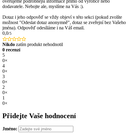
ověřujeme podrobnější informace přímo od výrobce nebo
dodavatele. Nebojte ale, myslíme na Vás :).
Dotaz i jeho odpověď se vždy objeví v této sekci (pokud zvolíte
možnost "Odeslat dotaz anonymně", dotaz se zveřejní bez Vašeho
jména). Odpověď odesíláme i na Váš email.
0,0
/5
Nikdo
zatím produkt nehodnotil
0 recenzí
5
0×
4
0×
3
0×
2
0×
1
0×
Přidejte Vaše hodnocení
Jméno: