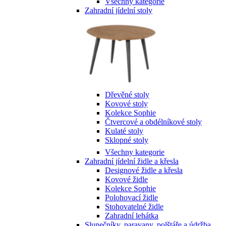
Všechny kategorie
Zahradní jídelní stoly
Dřevěné stoly
Kovové stoly
Kolekce Sophie
Čtvercové a obdélníkové stoly
Kulaté stoly
Sklopné stoly
Všechny kategorie
Zahradní jídelní židle a křesla
Designové židle a křesla
Kovové židle
Kolekce Sophie
Polohovací židle
Stohovatelné židle
Zahradní lehátka
Slunečníky, paravany, polštáře a údržba