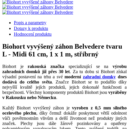
Popis a parametry
Dotazy k produktu
Hodnocení produktu
Biohort vyvýšený záhon Belvedere tvaru
L - Midi 61 cm, 1 x 1 m, stříbrný
Biohort je
rakouská značka
specializující se na
výrobu
zahradních domků již přes 30 let
. Za tu dobu si Biohort získal
výsadní postavení na trhu a své
moderní
zahradní domky
dnes
dodává do celého světa
. Značce Biohort se to podařilo díky
nejvyšší kvalitě jejích produktů, jejich dokonalé funkčnosti a
bezpečnosti. Všechny komponenty produktů Biohort jsou
vyráběny
v Rakousku nebo Německu
.
Každý Biohort vyvýšený záhon je
vyroben z 0,5 mm silného
ocelového plechu
, díky čemuž dokáže poskytnout větší odolnost
vůči povětrnostním vlivům a delší životnost než produkty jiných
značek. Plechy jsou dále žárově pozinkovány a opatřeny
polyamidovým vypalovacím lakem. Tento zvýšený truhlík na