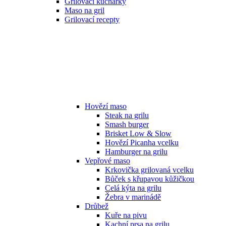
Grilovací kuchařky
Maso na gril
Grilovací recepty
Hovězí maso
Steak na grilu
Smash burger
Brisket Low & Slow
Hovězí Picanha vcelku
Hamburger na grilu
Vepřové maso
Krkovička grilovaná vcelku
Bůček s křupavou kůžičkou
Celá kýta na grilu
Žebra v marinádě
Drůbež
Kuře na pivu
Kachní prsa na grilu