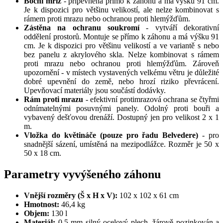
Boční mříž
- připevněna přímo k záhonu a má výšku 91 cm.
Je k dispozici pro většinu velikostí, ale nelze kombinovat s
rámem proti mrazu nebo ochranou proti hlemýžďům.
Zástěna na ochranu soukromí
- vytváří dekorativní
oddělení prostorů. Montuje se přímo k záhonu a má výšku 91
cm. Je k dispozici pro většinu velikostí a ve variantě s nebo
bez panelu z akrylového skla. Nelze kombinovat s rámem
proti mrazu nebo ochranou proti hlemýžďům. Zároveň
upozornění - v místech vystavených velkému větru je důležité
dobré upevnění do země, nebo hrozí riziko převrácení.
Upevňovací materiály jsou součástí dodávky.
Rám proti mrazu
- efektivní protimrazová ochrana se čtyřmi
odnímatelnými posuvnými panely. Odolný proti bouři a
vybavený dešťovou drenáží. Dostupný jen pro velikost 2 x 1
m.
Vložka do květináče (pouze pro řadu Belvedere)
- pro
snadnější sázení, umístěná na mezipodlážce. Rozměr je 50 x
50 x 18 cm.
Parametry vyvýšeného záhonu
Vnější rozměry (Š x H x V):
102 x 102 x 61 cm
Hmotnost:
46,4 kg
Objem:
130 l
Materiál:
0,5 mm silný ocelový plech, žárově pozinkován a