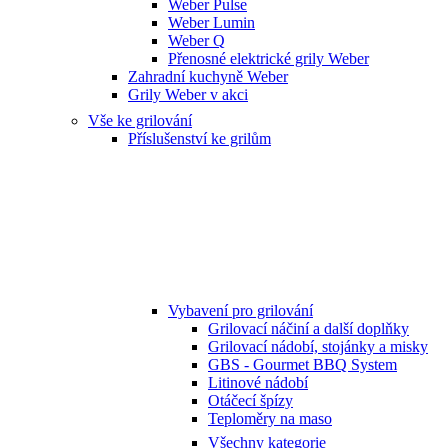
Weber Pulse
Weber Lumin
Weber Q
Přenosné elektrické grily Weber
Zahradní kuchyně Weber
Grily Weber v akci
Vše ke grilování
Příslušenství ke grilům
Vybavení pro grilování
Grilovací náčiní a další doplňky
Grilovací nádobí, stojánky a misky
GBS - Gourmet BBQ System
Litinové nádobí
Otáčecí špízy
Teploměry na maso
Všechny kategorie