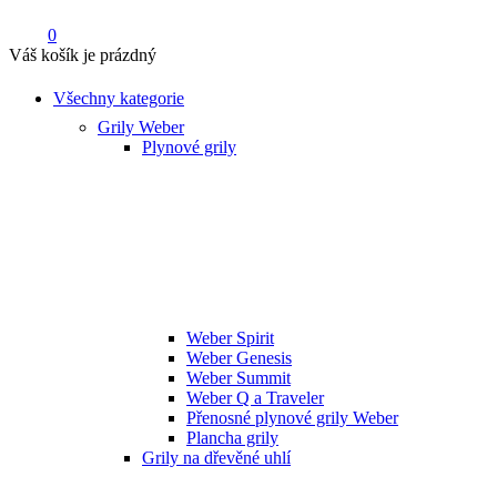
0
Váš košík je prázdný
Všechny kategorie
Grily Weber
Plynové grily
Weber Spirit
Weber Genesis
Weber Summit
Weber Q a Traveler
Přenosné plynové grily Weber
Plancha grily
Grily na dřevěné uhlí