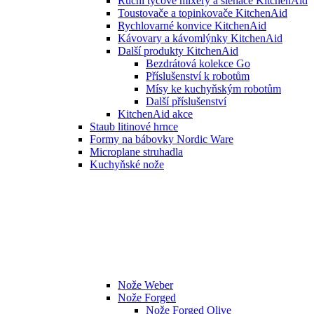
Ruční tyčové mixéry a šlehače KitchenAid
Toustovače a topinkovače KitchenAid
Rychlovarné konvice KitchenAid
Kávovary a kávomlýnky KitchenAid
Další produkty KitchenAid
Bezdrátová kolekce Go
Příslušenství k robotům
Mísy ke kuchyňským robotům
Další příslušenství
KitchenAid akce
Staub litinové hrnce
Formy na bábovky Nordic Ware
Microplane struhadla
Kuchyňské nože
Nože Weber
Nože Forged
Nože Forged Olive