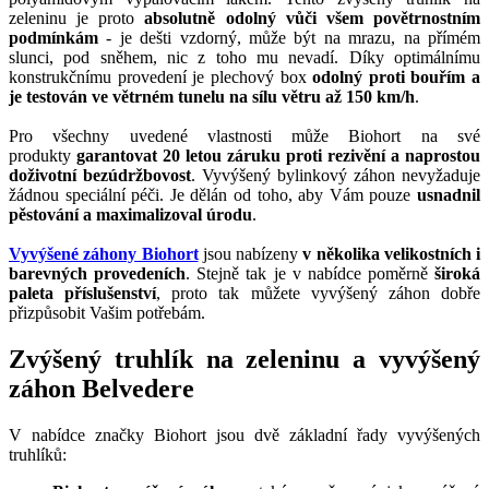
zeleninu je proto
absolutně odolný vůči všem povětrnostním
podmínkám
- je dešti vzdorný, může být na mrazu, na přímém
slunci, pod sněhem, nic z toho mu nevadí. Díky optimálnímu
konstrukčnímu provedení je plechový box
odolný proti bouřím a
je testován ve větrném tunelu na sílu větru až 150 km/h
.
Pro všechny uvedené vlastnosti může Biohort na své
produkty
garantovat 20 letou záruku proti rezivění a naprostou
doživotní bezúdržbovost
. Vyvýšený bylinkový záhon nevyžaduje
žádnou speciální péči. Je dělán od toho, aby Vám pouze
usnadnil
pěstování a maximalizoval úrodu
.
Vyvýšené záhony Biohort
jsou nabízeny
v několika velikostních i
barevných provedeních
. Stejně tak je v nabídce poměrně
široká
paleta příslušenství
, proto tak můžete vyvýšený záhon dobře
přizpůsobit Vašim potřebám.
Zvýšený truhlík na zeleninu a vyvýšený
záhon Belvedere
V nabídce značky Biohort jsou dvě základní řady vyvýšených
truhlíků: