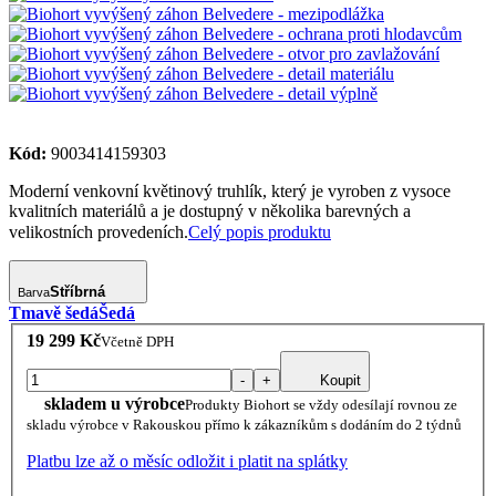
Kód:
9003414159303
Moderní venkovní květinový truhlík, který je vyroben z vysoce
kvalitních materiálů a je dostupný v několika barevných a
velikostních provedeních.
Celý popis produktu
Stříbrná
Barva
Tmavě šedá
Šedá
19 299 Kč
Včetně DPH
-
+
Koupit
skladem u výrobce
Produkty Biohort se vždy odesílají rovnou ze
skladu výrobce v Rakouskou přímo k zákazníkům s dodáním do 2 týdnů
Platbu lze až o měsíc odložit i platit na splátky