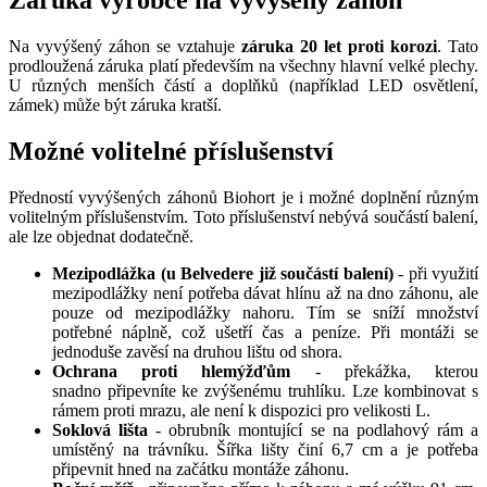
Záruka výrobce na vyvýšený záhon
Na vyvýšený záhon se vztahuje
záruka 20 let proti korozi
. Tato
prodloužená záruka platí především na všechny hlavní velké plechy.
U různých menších částí a doplňků (například LED osvětlení,
zámek) může být záruka kratší.
Možné volitelné příslušenství
Předností vyvýšených záhonů Biohort je i možné doplnění různým
volitelným příslušenstvím. Toto příslušenství nebývá součástí balení,
ale lze objednat dodatečně.
Mezipodlážka (u Belvedere již součástí balení)
- při využití
mezipodlážky není potřeba dávat hlínu až na dno záhonu, ale
pouze od mezipodlážky nahoru. Tím se sníží množství
potřebné náplně, což ušetří čas a peníze. Při montáži se
jednoduše zavěsí na druhou lištu od shora.
Ochrana proti hlemýžďům
- překážka, kterou
snadno připevníte ke zvýšenému truhlíku. Lze kombinovat s
rámem proti mrazu, ale není k dispozici pro velikosti L.
Soklová lišta
- obrubník montující se na podlahový rám a
umístěný na trávníku. Šířka lišty činí 6,7 cm a je potřeba
připevnit hned na začátku montáže záhonu.