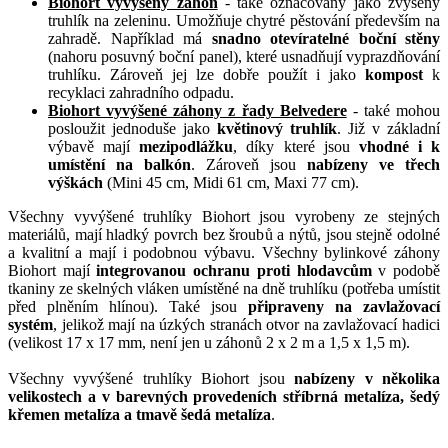
Biohort vyvýšený záhon
- také označovaný jako zvýšený
truhlík na zeleninu. Umožňuje chytré pěstování především na
zahradě. Například má
snadno otevíratelné boční stěny
(nahoru posuvný boční panel), které usnadňují vyprazdňování
truhlíku. Zároveň jej lze dobře použít i jako
kompost
k
recyklaci zahradního odpadu.
Biohort vyvýšené záhony z řady Belvedere
- také mohou
posloužit jednoduše jako
květinový truhlík
. Již v základní
výbavě mají
mezipodlážku
, díky které jsou
vhodné i k
umístění na balkón
. Zároveň jsou
nabízeny ve třech
výškách
(Mini 45 cm, Midi 61 cm, Maxi 77 cm).
Všechny vyvýšené truhlíky Biohort jsou vyrobeny ze stejných
materiálů, mají hladký povrch bez šroubů a nýtů, jsou stejně odolné
a kvalitní a mají i podobnou výbavu. Všechny bylinkové záhony
Biohort mají
integrovanou ochranu proti hlodavcům
v podobě
tkaniny ze skelných vláken umístěné na dně truhlíku (potřeba umístit
před plněním hlínou). Také jsou
připraveny na zavlažovací
systém
, jelikož mají na úzkých stranách otvor na zavlažovací hadici
(velikost 17 x 17 mm, není jen u záhonů 2 x 2 m a 1,5 x 1,5 m).
Všechny vyvýšené truhlíky Biohort jsou
nabízeny v několika
velikostech a v barevných provedeních stříbrná metalíza, šedý
křemen metalíza a tmavě šedá metalíza
.