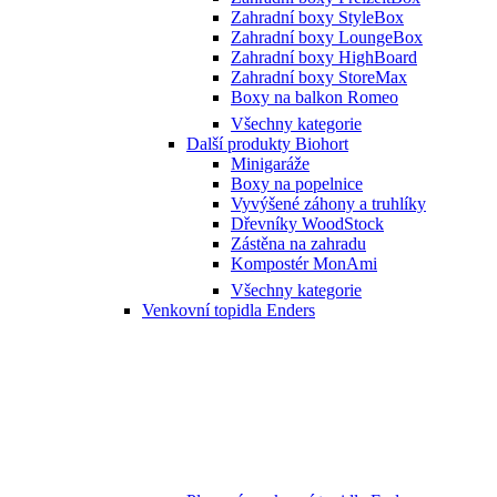
Zahradní boxy StyleBox
Zahradní boxy LoungeBox
Zahradní boxy HighBoard
Zahradní boxy StoreMax
Boxy na balkon Romeo
Všechny kategorie
Další produkty Biohort
Minigaráže
Boxy na popelnice
Vyvýšené záhony a truhlíky
Dřevníky WoodStock
Zástěna na zahradu
Kompostér MonAmi
Všechny kategorie
Venkovní topidla Enders