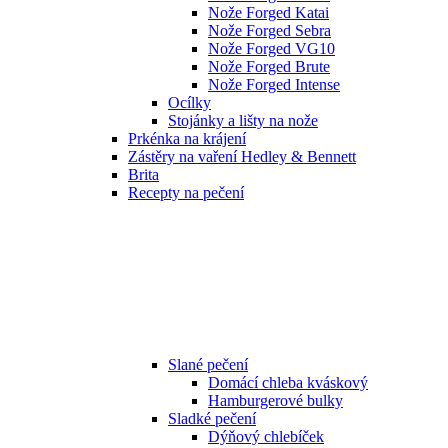
Nože Forged Katai
Nože Forged Sebra
Nože Forged VG10
Nože Forged Brute
Nože Forged Intense
Ocílky
Stojánky a lišty na nože
Prkénka na krájení
Zástěry na vaření Hedley & Bennett
Brita
Recepty na pečení
Slané pečení
Domácí chleba kváskový
Hamburgerové bulky
Sladké pečení
Dýňový chlebíček