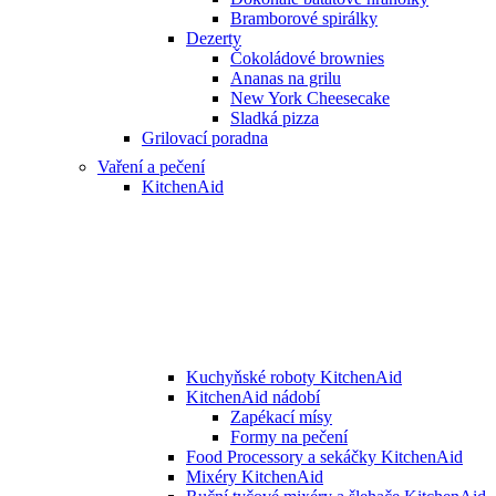
Bramborové spirálky
Dezerty
Čokoládové brownies
Ananas na grilu
New York Cheesecake
Sladká pizza
Grilovací poradna
Vaření a pečení
KitchenAid
Kuchyňské roboty KitchenAid
KitchenAid nádobí
Zapékací mísy
Formy na pečení
Food Processory a sekáčky KitchenAid
Mixéry KitchenAid