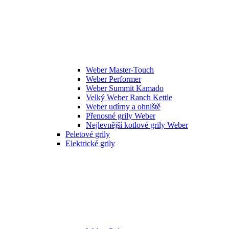
Weber Master-Touch
Weber Performer
Weber Summit Kamado
Velký Weber Ranch Kettle
Weber udírny a ohniště
Přenosné grily Weber
Nejlevnější kotlové grily Weber
Peletové grily
Elektrické grily