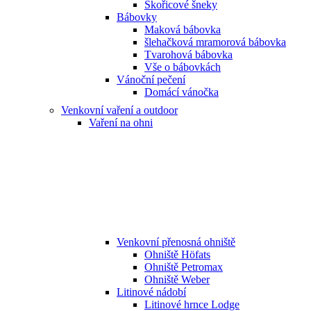
Skořicové šneky
Bábovky
Maková bábovka
šlehačková mramorová bábovka
Tvarohová bábovka
Vše o bábovkách
Vánoční pečení
Domácí vánočka
Venkovní vaření a outdoor
Vaření na ohni
Venkovní přenosná ohniště
Ohniště Höfats
Ohniště Petromax
Ohniště Weber
Litinové nádobí
Litinové hrnce Lodge