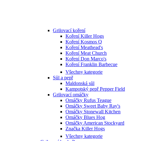
Grilovací koření
Koření Killer Hogs
Koření Kosmos Q
Koření Meathead's
Koření Meat Church
Koření Don Marco's
Koření Franklin Barbecue
Všechny kategorie
Sůl a pepř
Maldonská sůl
Kampotský pepř Pepper Field
Grilovací omáčky
Omáčky Rufus Teague
Omáčky Sweet Baby Ray's
Omáčky Stonewall Kitchen
Omáčky Blues Hog
Omáčky American Stockyard
Značka Killer Hogs
Všechny kategorie