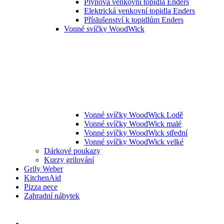
Plynová venkovní topidla Enders
Elektrická venkovní topidla Enders
Příslušenství k topidlům Enders
Vonné svíčky WoodWick
Vonné svíčky WoodWick Lodě
Vonné svíčky WoodWick malé
Vonné svíčky WoodWick střední
Vonné svíčky WoodWick velké
Dárkové poukazy
Kurzy grilování
Grily Weber
KitchenAid
Pizza pece
Zahradní nábytek