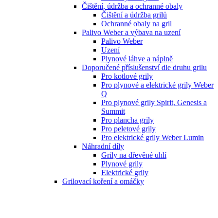
Čištění, údržba a ochranné obaly
Čištění a údržba grilů
Ochranné obaly na gril
Palivo Weber a výbava na uzení
Palivo Weber
Uzení
Plynové láhve a náplně
Doporučené příslušenství dle druhu grilu
Pro kotlové grily
Pro plynové a elektrické grily Weber
Q
Pro plynové grily Spirit, Genesis a
Summit
Pro plancha grily
Pro peletové grily
Pro elektrické grily Weber Lumin
Náhradní díly
Grily na dřevěné uhlí
Plynové grily
Elektrické grily
Grilovací koření a omáčky