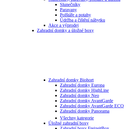
Slunečníky
Paravany
Polštáře a potahy
Údržba a čištění nábytku
Akce a výprodej
Zahradní domky a úložné boxy
Zahradní domky Biohort
Zahradní domky Europa
Zahradní domky HighLine
Zahradní domky Neo
Zahradní domky AvantGarde
Zahradní domky AvantGarde ECO
Zahradní domky Panorama
Všechny kategorie
Úložné zahradní boxy
Zahradní boxy FreizeitBox