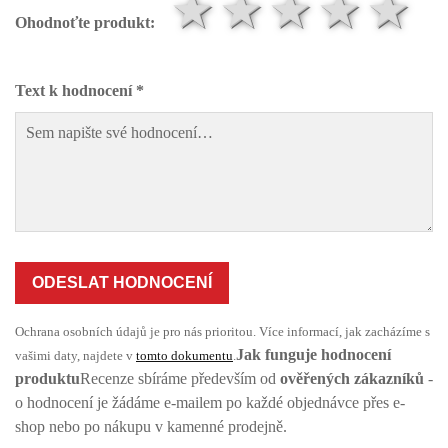
1 hvězda
2 hvězd
3 hvě
4 h
5
Ohodnoťte produkt:
Text k hodnocení *
ODESLAT HODNOCENÍ
Ochrana osobních údajů je pro nás prioritou. Více informací, jak zacházíme s
Jak funguje hodnocení
vašimi daty, najdete v
tomto dokumentu
.
produktu
Recenze sbíráme především od
ověřených zákazníků
-
o hodnocení je žádáme e-mailem po každé objednávce přes e-
shop nebo po nákupu v kamenné prodejně.