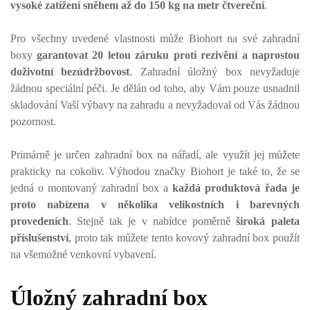
vysoké zatížení sněhem až do 150 kg na metr čtvereční
.
Pro všechny uvedené vlastnosti může Biohort na své zahradní
boxy
garantovat 20 letou záruku proti rezivění a naprostou
doživotní bezúdržbovost
. Zahradní úložný box nevyžaduje
žádnou speciální péči. Je dělán od toho, aby Vám pouze usnadnil
skladování Vaší výbavy na zahradu a nevyžadoval od Vás žádnou
pozornost.
Primárně je určen zahradní box na nářadí, ale využít jej můžete
prakticky na cokoliv. Výhodou značky Biohort je také to, že se
jedná o montovaný zahradní box a
každá produktová řada je
proto nabízena v několika velikostních i barevných
provedeních
. Stejně tak je v nabídce poměrně
široká paleta
příslušenství
, proto tak můžete tento kovový zahradní box použít
na všemožné venkovní vybavení.
Úložný zahradní box