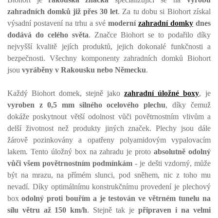
zahradních domků již přes 30 let
. Za tu dobu si Biohort získal
výsadní postavení na trhu a své
moderní
zahradní domky
dnes
dodává do celého světa
. Značce Biohort se to podařilo díky
nejvyšší kvalitě jejích produktů, jejich dokonalé funkčnosti a
bezpečnosti. Všechny komponenty zahradních domků Biohort
jsou
vyráběny v Rakousku nebo Německu
.
Každý Biohort domek, stejně jako
zahradní úložné boxy
, je
vyroben z 0,5 mm silného ocelového plechu
, díky čemuž
dokáže poskytnout větší odolnost vůči povětrnostním vlivům a
delší životnost než produkty jiných značek. Plechy jsou dále
žárově pozinkovány a opatřeny polyamidovým vypalovacím
lakem. Tento úložný box na zahradu je proto
absolutně odolný
vůči všem povětrnostním podmínkám
- je dešti vzdorný, může
být na mrazu, na přímém slunci, pod sněhem, nic z toho mu
nevadí. Díky optimálnímu konstrukčnímu provedení je plechový
box
odolný proti bouřím a je testován ve větrném tunelu na
sílu větru až 150 km/h
. Stejně tak je
připraven i na velmi