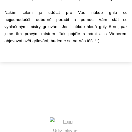
Naším cílem je udělat pro Vás nákup grilu co
nejjednodušší, odborně poradit a pomoci Vám stát se
vyhlášenými mistry grilování. Jestli někde hledá grily Brno, pak
jsme tím pravým místem. Tak pojďte s námi a s Weberem
objevovat svět grilování, budeme se na Vás těšit! :)
KONTAKTY
+420 602 546 758
info@flamaro.cz