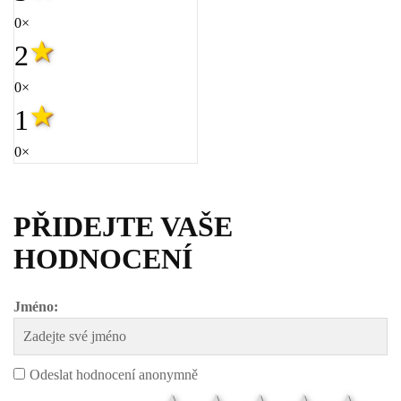
0×
2
0×
1
0×
PŘIDEJTE VAŠE
HODNOCENÍ
Jméno:
Odeslat hodnocení anonymně