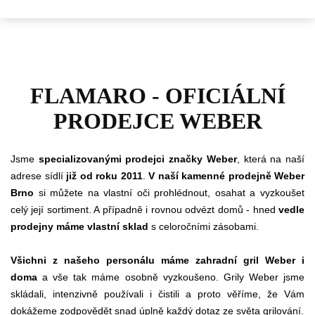
FLAMARO - OFICIÁLNÍ
PRODEJCE WEBER
Jsme
specializovanými prodejci značky Weber
, která na naší
adrese sídlí
již od roku 2011
.
V naší kamenné prodejně Weber
Brno
si můžete na vlastní oči prohlédnout, osahat a vyzkoušet
celý její sortiment. A případně i rovnou odvézt domů - hned
vedle
prodejny máme vlastní sklad
s celoročními zásobami.
Všichni z našeho personálu máme zahradní gril Weber i
doma
a vše tak máme osobně vyzkoušeno. Grily Weber jsme
skládali, intenzivně používali i čistili a proto věříme, že Vám
dokážeme zodpovědět snad úplně každý dotaz ze světa grilování.