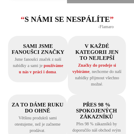
“
S NÁMI SE NESPÁLÍTE
”
‐Flamaro
SAMI JSME
V KAŽDÉ
FANOUŠCI ZNAČKY
KATEGORII JEN
TO NEJLEPŠÍ
Jsme fanoušci značek z naší
Značky do prodeje si
nabídky a sami je
používáme
vybíráme
, nechceme do naší
u nás v práci i doma
.
nabídky přijmout všechno
možné.
ZA TO DÁME RUKU
PŘES 98 %
DO OHNĚ
SPOKOJENÝCH
ZÁKAZNÍKŮ
Většinu produktů sami
Přes 98 % zákazníků by
otestujeme, než je začneme
doporučilo náš obchod svým
prodávat.