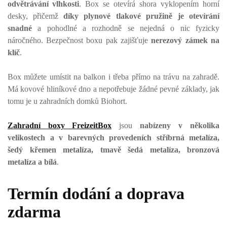
odvětrávání vlhkosti
. Box se otevírá shora vyklopením horní
desky, přičemž
díky plynové tlakové pružině je otevírání
snadné
a pohodlné a rozhodně se nejedná o nic fyzicky
náročného. Bezpečnost boxu pak zajišťuje
nerezový zámek na
klíč
.
Box můžete umístit na balkon i třeba přímo na trávu na zahradě.
Má kovové hliníkové dno a nepotřebuje žádné pevné základy, jak
tomu je u zahradních domků Biohort.
Zahradní boxy FreizeitBox
jsou
nabízeny v několika
velikostech a v barevných provedeních stříbrná metalíza,
šedý křemen metalíza, tmavě šedá metalíza, bronzová
metalíza a bílá
.
Termín dodání a doprava
zdarma