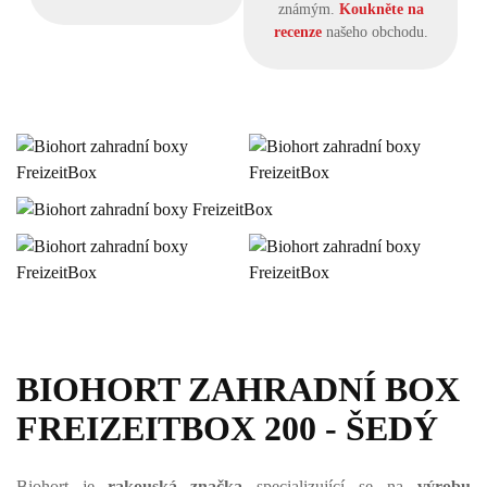
známým.
Koukněte na
recenze
našeho obchodu.
BIOHORT ZAHRADNÍ BOX
FREIZEITBOX 200 - ŠEDÝ
Biohort je
rakouská značka
specializující se na
výrobu