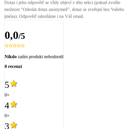
Dotaz i jeho odpověď se vždy objeví v této sekci (pokud zvolíte
možnost "Odeslat dotaz anonymně", dotaz se zveřejní bez Vašeho
jména). Odpověď odesíláme i na Váš email.
0,0
/5
Nikdo
zatím produkt nehodnotil
0 recenzí
5
0×
4
0×
3