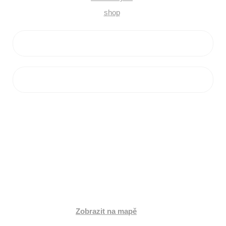
VŠE O NÁKUPU
ZÁKAZNICKÝ SERVIS
PRODEJNA
Jihlavská 2a,
664 41 Troubsko
Česká republika
Zobrazit na mapě