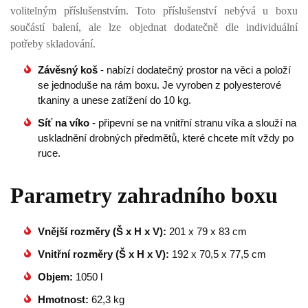
volitelným příslušenstvím. Toto příslušenství nebývá u boxu
součástí balení, ale lze objednat dodatečně dle individuální
potřeby skladování.
Závěsný koš
- nabízí dodatečný prostor na věci a položí
se jednoduše na rám boxu. Je vyroben z polyesterové
tkaniny a unese zatížení do 10 kg.
Síť na víko
- připevní se na vnitřní stranu víka a slouží na
uskladnění drobných předmětů, které chcete mít vždy po
ruce.
Parametry zahradního boxu
Vnější rozměry (Š x H x V):
201 x 79 x 83 cm
Vnitřní rozměry (Š x H x V):
192 x 70,5 x 77,5 cm
Objem:
1050 l
Hmotnost:
62,3 kg