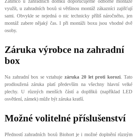
Zatímco u zahradních domků doporučujeme odborné montáže
využít, u zahradních boxů si většinou montáž zákazníci zajišťují
sami. Obvykle se nejedná o nic technicky příliš náročného, jen
montáž zabere nějaký čas. I při montáži boxu jsou vhodné dvě
osoby.
Záruka výrobce na zahradní
box
Na zahradní box se vztahuje
záruka 20 let proti korozi
. Tato
prodloužená záruka platí především na všechny hlavní velké
plechy. U různých menších částí a doplňků (například LED
osvětlení, zámek) může být záruka kratší.
Možné volitelné příslušenství
Předností zahradních boxů Biohort je i možné doplnění různým