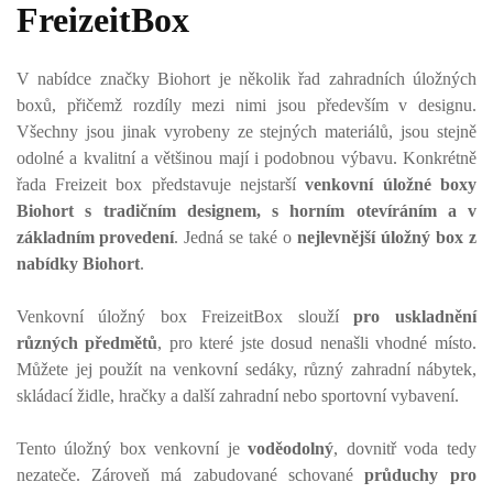
FreizeitBox
V nabídce značky Biohort je několik řad zahradních úložných
boxů, přičemž rozdíly mezi nimi jsou především v designu.
Všechny jsou jinak vyrobeny ze stejných materiálů, jsou stejně
odolné a kvalitní a většinou mají i podobnou výbavu. Konkrétně
řada Freizeit box představuje nejstarší
venkovní úložné boxy
Biohort s tradičním designem, s horním otevíráním a v
základním provedení
. Jedná se také o
nejlevnější úložný box z
nabídky Biohort
.
Venkovní úložný box FreizeitBox slouží
pro uskladnění
různých předmětů
, pro které jste dosud nenašli vhodné místo.
Můžete jej použít na venkovní sedáky, různý zahradní nábytek,
skládací židle, hračky a další zahradní nebo sportovní vybavení.
Tento úložný box venkovní je
voděodolný
, dovnitř voda tedy
nezateče. Zároveň má zabudované schované
průduchy pro