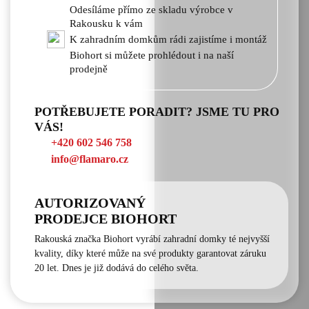
Odesíláme přímo ze skladu výrobce v
Rakousku k vám
K zahradním domkům rádi zajistíme i montáž
Biohort si můžete prohlédout i na naší
prodejně
POTŘEBUJETE PORADIT? JSME TU PRO
VÁS!
+420 602 546 758
info@flamaro.cz
AUTORIZOVANÝ
PRODEJCE BIOHORT
Rakouská značka Biohort vyrábí zahradní domky té nejvyšší
kvality, díky které může na své produkty garantovat záruku
20 let. Dnes je již dodává do celého světa.