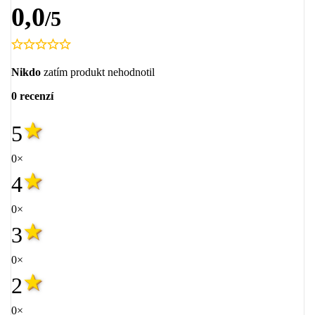
0,0
/5
Nikdo
zatím produkt nehodnotil
0 recenzí
5
0×
4
0×
3
0×
2
0×