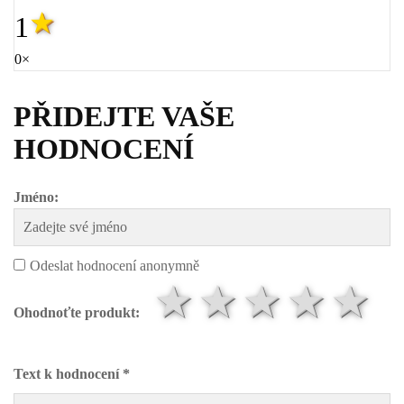
1
0×
PŘIDEJTE VAŠE
HODNOCENÍ
Jméno:
Odeslat hodnocení anonymně
1 hvězda
2 hvězd
3 hvě
4 h
5
Ohodnoťte produkt:
Text k hodnocení *