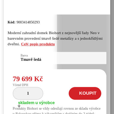
Kód:
9003414850293
Moderní zahradní domek Biohort z nejnovější řady Neo v
barevném provedení tmavě šedé metalízy a s jednokřídlými
dveřmi.
Celý popis produktu
Barva
Tmavě šedá
79 699 Kč
Včetně DPH
KOUPIT
skladem u výrobce
+
-
Produkty Biohort se vždy odesílají rovnou ze skladu výrobce
v Rakouskou přímo k zákazníkům s dodáním do 2 týdnů