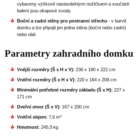
vybaveny výškově nastavitelnými nožičkami a součástí
balení jsou okapové svody.
Boční a zadní stěny pro postranní střechu
- v barvě
domku a lze připojit jen jedna stěna (boční nebo zadní)
nebo obě.
Parametry zahradního domku
Vnější rozměry (Š x H x V):
236 x 180 x 222 cm
Vnitřní rozměry (Š x H x V):
220 x 164 x 208 cm
Minimální potřebné rozměry základu (Š x H):
227 x
171 cm
Dveřní otvor (Š x V):
167 x 200 cm
Vnitřní objem:
7,6
m³
Hmotnost:
245,9 kg