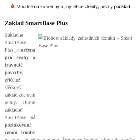
Vhodné na kamenný a jiný lehce členitý, pevný podklad
Základ SmartBase Plus
Základna
SmartBase
Plus je
určena
pro svahy a
travnaté
povrchy
,
přičemž
štěrkový
základ zde není
nutný. Oproti
základně
SmartBase má
pozinkované
zemní šrouby
místo nastavitelných nohou. Šrouby se šroubují přímo do země a