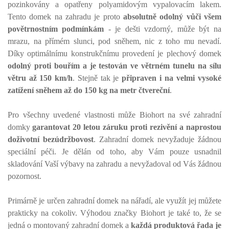
pozinkovány a opatřeny polyamidovým vypalovacím lakem.
Tento domek na zahradu je proto
absolutně odolný vůči všem
povětrnostním podmínkám
- je dešti vzdorný, může být na
mrazu, na přímém slunci, pod sněhem, nic z toho mu nevadí.
Díky optimálnímu konstrukčnímu provedení je plechový domek
odolný proti bouřím a je testován ve větrném tunelu na sílu
větru až 150 km/h
. Stejně tak je
připraven i na velmi vysoké
zatížení sněhem až do 150 kg na metr čtvereční
.
Pro všechny uvedené vlastnosti může Biohort na své zahradní
domky
garantovat 20 letou záruku proti rezivění a naprostou
doživotní bezúdržbovost
. Zahradní domek nevyžaduje žádnou
speciální péči. Je dělán od toho, aby Vám pouze usnadnil
skladování Vaší výbavy na zahradu a nevyžadoval od Vás žádnou
pozornost.
Primárně je určen zahradní domek na nářadí, ale využít jej můžete
prakticky na cokoliv. Výhodou značky Biohort je také to, že se
jedná o montovaný zahradní domek a
každá produktová řada je