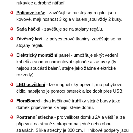
rukavice a drobné nářadí.
Policové koše
- zavěšují se na stojany regálu, jsou
kovové, mají nosnost 3 kg a v balení jsou vždy 2 kusy.
Sada háčků
- zavěšuje se na stojany regálu.
Závěsný koš
- z polyesterové tkaniny, zavěšuje se na
stojany regálu.
Elektrický montážní panel
- umožňuje skrýt vedení
kabelů a snadno namontovat spínače a zásuvky (ty
nejsou součástí balení, stejně jako žádné elektrické
rozvody).
LED osvětlení
- lze magneticky upevnit, má pohybové
čidlo, napájeno je pomocí baterek a lze dobít přes USB.
FloraBoard
- dva květinové truhlíky stejné barvy jako
domek připevněné k vnější stěně domu.
Postranní střecha
- pro velikost domku 2A a větší a lze
připevnit na straně s okapem na jedné nebo obou
stranách. Šířka střechy je 300 cm. Hliníkové podpěry jsou