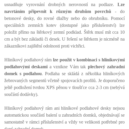
usnadňuje vyrovnání drobných nerovností na podlaze.
Lze
navrtáním připevnit k různým druhům povrchů
- do
betonové desky, do rovné dlažby nebo do obrubníku. Pomocí
speciálních zemních kotev (dostupné jako příslušenství) lze
položit přímo na štěrkový zemní podklad. Štěrk musí mít cca 10
cm a být bez základů či desek. U řešení se štěrkem je nicméně na
zákazníkovi zajištění odolnosti proti vichřici.
Hliníkový podlahový rám
lze použít v kombinaci s hliníkovými
podlahovými deskami
a vznikne Vám tak
plechový zahradní
domek s podlahou
. Podlaha se skládá z několika hliníkových
žebrovaných segmentů včetně spojovacích profilů. Je doporučeno
ještě podložení tvrdou XPS pěnou v tloušťce cca 2-3 cm (nebývá
součástí dodávky).
Hliníkový podlahový rám ani hliníkové podlahové desky nejsou
automatickou součástí balení u zahradních domků, objednávají se
samostatně v rámci příslušenství a vždy ve velikosti potřebné pro
daný zahradní domek.