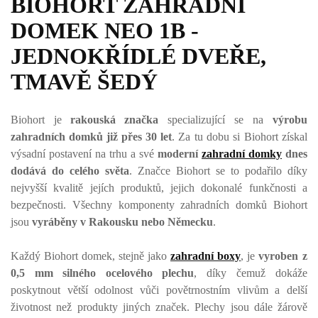
BIOHORT ZAHRADNÍ
DOMEK NEO 1B -
JEDNOKŘÍDLÉ DVEŘE,
TMAVĚ ŠEDÝ
Biohort je
rakouská značka
specializující se na
výrobu
zahradních domků již přes 30 let
. Za tu dobu si Biohort získal
výsadní postavení na trhu a své
moderní
zahradní domky
dnes
dodává do celého světa
. Značce Biohort se to podařilo díky
nejvyšší kvalitě jejích produktů, jejich dokonalé funkčnosti a
bezpečnosti. Všechny komponenty zahradních domků Biohort
jsou
vyráběny v Rakousku nebo Německu
.
Každý Biohort domek, stejně jako
zahradní boxy
, je
vyroben z
0,5 mm silného ocelového plechu
, díky čemuž dokáže
poskytnout větší odolnost vůči povětrnostním vlivům a delší
životnost než produkty jiných značek. Plechy jsou dále žárově