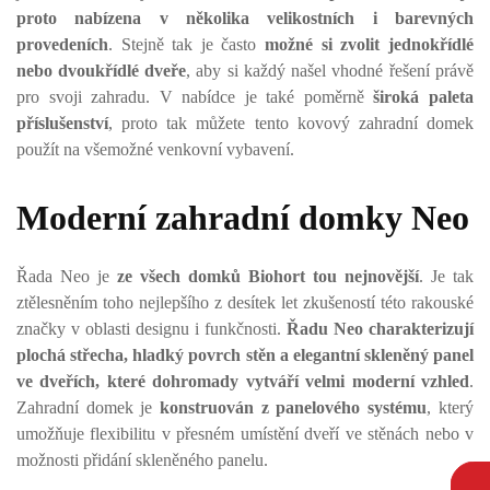
proto nabízena v několika velikostních i barevných
provedeních
. Stejně tak je často
možné si zvolit jednokřídlé
nebo dvoukřídlé dveře
, aby si každý našel vhodné řešení právě
pro svoji zahradu. V nabídce je také poměrně
široká paleta
příslušenství
, proto tak můžete tento kovový zahradní domek
použít na všemožné venkovní vybavení.
Moderní zahradní domky Neo
Řada Neo je
ze všech domků Biohort tou nejnovější
. Je tak
ztělesněním toho nejlepšího z desítek let zkušeností této rakouské
značky v oblasti designu i funkčnosti.
Řadu Neo charakterizují
plochá střecha, hladký povrch stěn a elegantní skleněný panel
ve dveřích, které dohromady vytváří velmi moderní vzhled
.
Zahradní domek je
konstruován z panelového systému
, který
umožňuje flexibilitu v přesném umístění dveří ve stěnách nebo v
možnosti přidání skleněného panelu.