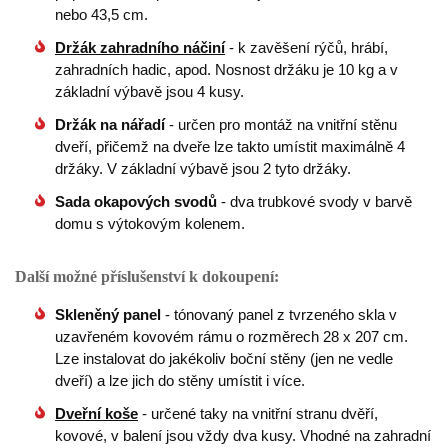
nebo 43,5 cm.
Držák zahradního náčiní
- k zavěšení rýčů, hrábí,
zahradních hadic, apod. Nosnost držáku je 10 kg a v
základní výbavě jsou 4 kusy.
Držák na nářadí
- určen pro montáž na vnitřní stěnu
dveří, přičemž na dveře lze takto umístit maximálně 4
držáky. V základní výbavě jsou 2 tyto držáky.
Sada okapových svodů
- dva trubkové svody v barvě
domu s výtokovým kolenem.
Další možné příslušenství k dokoupení:
Skleněný panel
- tónovaný panel z tvrzeného skla v
uzavřeném kovovém rámu o rozměrech 28 x 207 cm.
Lze instalovat do jakékoliv boční stěny (jen ne vedle
dveří) a lze jich do stěny umístit i více.
Dveřní koše
- určené taky na vnitřní stranu dvěří,
kovové, v balení jsou vždy dva kusy. Vhodné na zahradní