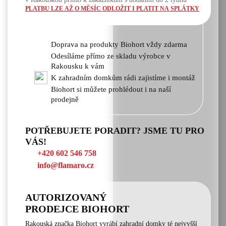
PLATBU LZE AŽ O MĚSÍC ODLOŽIT I PLATIT NA SPLÁTKY
Doprava na produkty Biohort vždy zdarma
Odesíláme přímo ze skladu výrobce v
Rakousku k vám
K zahradním domkům rádi zajistíme i montáž
Biohort si můžete prohlédout i na naší
prodejně
POTŘEBUJETE PORADIT? JSME TU PRO
VÁS!
+420 602 546 758
info@flamaro.cz
AUTORIZOVANÝ
PRODEJCE BIOHORT
Rakouská značka Biohort vyrábí zahradní domky té nejvyšší