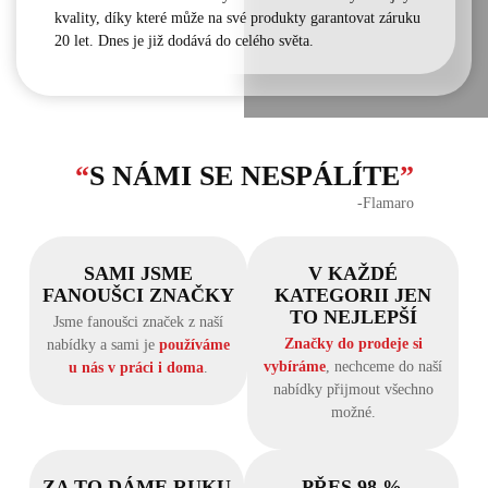
kvality, díky které může na své produkty garantovat záruku
20 let. Dnes je již dodává do celého světa.
“
S NÁMI SE NESPÁLÍTE
”
‐Flamaro
SAMI JSME
V KAŽDÉ
FANOUŠCI ZNAČKY
KATEGORII JEN
TO NEJLEPŠÍ
Jsme fanoušci značek z naší
Značky do prodeje si
nabídky a sami je
používáme
vybíráme
, nechceme do naší
u nás v práci i doma
.
nabídky přijmout všechno
možné.
ZA TO DÁME RUKU
PŘES 98 %