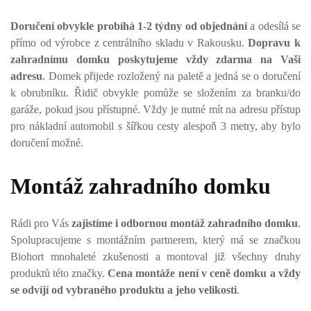
Doručení obvykle probíhá 1-2 týdny od objednání
a odesílá se
přímo od výrobce z centrálního skladu v Rakousku.
Dopravu k
zahradnímu domku poskytujeme vždy zdarma na Vaši
adresu
. Domek přijede rozložený na paletě a jedná se o doručení
k obrubníku. Řidič obvykle pomůže se složením za branku/do
garáže, pokud jsou přístupné. Vždy je nutné mít na adresu přístup
pro nákladní automobil s šířkou cesty alespoň 3 metry, aby bylo
doručení možné.
Montáž zahradního domku
Rádi pro Vás
zajistíme i odbornou montáž zahradního domku
.
Spolupracujeme s montážním partnerem, který má se značkou
Biohort mnohaleté zkušenosti a montoval již všechny druhy
produktů této značky.
Cena montáže není v ceně domku a vždy
se odvíjí od vybraného produktu a jeho velikosti
.