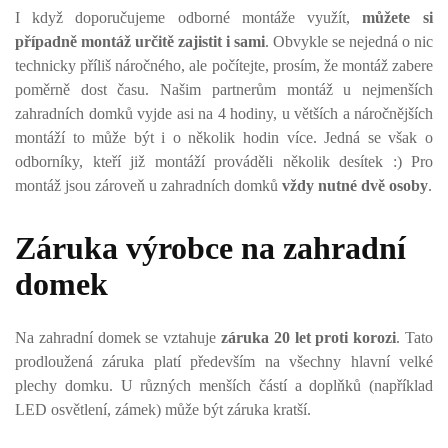
I když doporučujeme odborné montáže využít,
můžete si
případně montáž určitě zajistit i sami
. Obvykle se nejedná o nic
technicky příliš náročného, ale počítejte, prosím, že montáž zabere
poměrně dost času. Našim partnerům montáž u nejmenších
zahradních domků vyjde asi na 4 hodiny, u větších a náročnějších
montáží to může být i o několik hodin více. Jedná se však o
odborníky, kteří již montáží prováděli několik desítek :) Pro
montáž jsou zároveň u zahradních domků
vždy nutné dvě osoby
.
Záruka výrobce na zahradní
domek
Na zahradní domek se vztahuje
záruka 20 let proti korozi
. Tato
prodloužená záruka platí především na všechny hlavní velké
plechy domku. U různých menších částí a doplňků (například
LED osvětlení, zámek) může být záruka kratší.