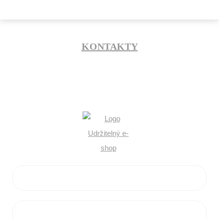
KONTAKTY
+420 602 546 758
info@flamaro.cz
VŠE O NÁKUPU
ZÁKAZNICKÝ SERVIS