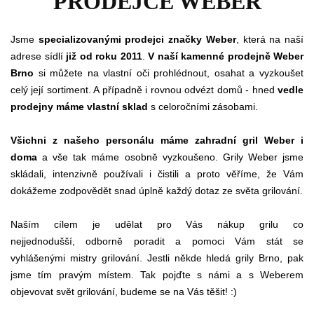
PRODEJCE WEBER
Jsme
specializovanými prodejci značky Weber
, která na naší
adrese sídlí
již od roku 2011
.
V naší kamenné prodejně Weber
Brno
si můžete na vlastní oči prohlédnout, osahat a vyzkoušet
celý její sortiment. A případně i rovnou odvézt domů - hned
vedle
prodejny máme vlastní sklad
s celoročními zásobami.
Všichni z našeho personálu máme zahradní gril Weber i
doma
a vše tak máme osobně vyzkoušeno. Grily Weber jsme
skládali, intenzivně používali i čistili a proto věříme, že Vám
dokážeme zodpovědět snad úplně každý dotaz ze světa grilování.
Naším cílem je udělat pro Vás nákup grilu co
nejjednodušší, odborně poradit a pomoci Vám stát se
vyhlášenými mistry grilování. Jestli někde hledá grily Brno, pak
jsme tím pravým místem. Tak pojďte s námi a s Weberem
objevovat svět grilování, budeme se na Vás těšit! :)