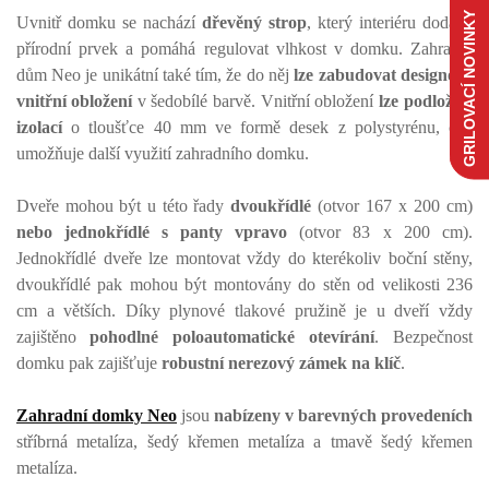
GRILOVACÍ NOVINKY
Uvnitř domku se nachází
dřevěný strop
, který interiéru dodává
přírodní prvek a pomáhá regulovat vlhkost v domku. Zahradní
dům Neo je unikátní také tím, že do něj
lze zabudovat designové
vnitřní obložení
v šedobílé barvě. Vnitřní obložení
lze podložit i
izolací
o tloušťce 40 mm ve formě desek z polystyrénu, což
umožňuje další využití zahradního domku.
Dveře mohou být u této řady
dvoukřídlé
(otvor 167 x 200 cm)
nebo jednokřídlé s panty vpravo
(otvor 83 x 200 cm).
Jednokřídlé dveře lze montovat vždy do kterékoliv boční stěny,
dvoukřídlé pak mohou být montovány do stěn od velikosti 236
cm a větších. Díky plynové tlakové pružině je u dveří vždy
zajištěno
pohodlné poloautomatické otevírání
. Bezpečnost
domku pak zajišťuje
robustní nerezový zámek na klíč
.
Zahradní domky Neo
jsou
nabízeny v barevných provedeních
stříbrná metalíza, šedý křemen metalíza a tmavě šedý křemen
metalíza.