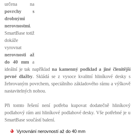
určena na
povrchy s
drobnými
nerovnostmi
.
SmartBase totiž
dokáže
vyrovnat
nerovnosti až
do 40 mm
a
ideální je tak například
na kamenný podklad a jiné členitější
pevné dlažby
. Skládá se z vysoce kvalitní hliníkové desky s
žebrovaným povrchem, speciálního základového rámu a výškově
nastavitelných nohou.
Při tomto řešení není potřeba kupovat dodatečně hliníkový
podlahový rám ani hliníkové podlahové desky. Vše potřebné je u
SmartBase součástí balení.
Vyrovnání nerovností až do 40 mm