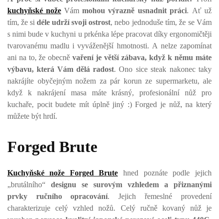
kuchyňské nože
Vám
mohou výrazně usnadnit práci
. Ať už
tím, že si
déle udrží svoji ostrost
, nebo jednoduše tím, že se Vám
s nimi bude v kuchyni u prkénka lépe pracovat díky ergonomičtěji
tvarovanému madlu i vyváženější hmotnosti. A nelze zapomínat
ani na to, že obecně
vaření je větší zábava, když k němu máte
výbavu, která Vám dělá radost
. Ono sice steak nakonec taky
nakrájíte obyčejným nožem za pár korun ze supermarketu, ale
když k nakrájení masa máte krásný, profesionální nůž pro
kuchaře, pocit budete mít úplně jiný :) Forged je nůž, na který
můžete být hrdí.
Forged Brute
Kuchyňské nože Forged Brute
hned poznáte podle jejich
„brutálního“
designu se surovým vzhledem a přiznanými
prvky ručního opracování
. Jejich řemeslné provedení
charakterizuje celý vzhled nožů. Celý ručně kovaný nůž je