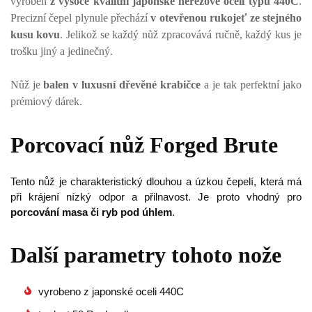
vyroben
z vysoce kvalitní japonské nerezové oceli typu 440C
.
Precizní čepel plynule přechází
v otevřenou rukojeť ze stejného
kusu kovu
. Jelikož se každý nůž zpracovává ručně, každý kus je
trošku jiný a jedinečný.
Nůž je
balen v luxusní dřevěné krabičce
a je tak perfektní jako
prémiový dárek.
Porcovací nůž Forged Brute
Tento nůž je charakteristický dlouhou a úzkou čepelí, která má
při krájení nízký odpor a přilnavost. Je proto vhodný pro
porcování masa či ryb pod úhlem
.
Další parametry tohoto nože
vyrobeno z japonské oceli 440C