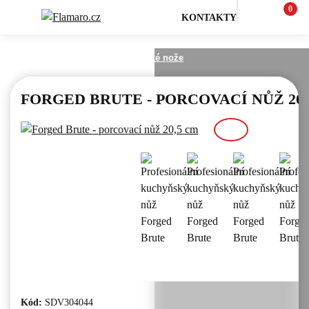
0
KONTAKTY
Vaření a pečení
Kuchyňské nože
FORGED BRUTE - PORCOVACÍ NŮŽ 20,
Kód:
SDV304044