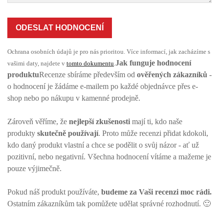
ODESLAT HODNOCENÍ
Ochrana osobních údajů je pro nás prioritou. Více informací, jak zacházíme s
Jak funguje hodnocení
vašimi daty, najdete v
tomto dokumentu
.
produktu
Recenze sbíráme především od
ověřených zákazníků
-
o hodnocení je žádáme e-mailem po každé objednávce přes e-
shop nebo po nákupu v kamenné prodejně.
Zároveň věříme, že
nejlepší zkušenosti
mají ti, kdo naše
produkty
skutečně používají
. Proto může recenzi přidat kdokoli,
kdo daný produkt vlastní a chce se podělit o svůj názor - ať už
pozitivní, nebo negativní. Všechna hodnocení vítáme a mažeme je
pouze výjimečně.
Pokud náš produkt používáte,
budeme za Vaši recenzi moc rádi.
Ostatním zákazníkům tak pomůžete udělat správné rozhodnutí. 🙂