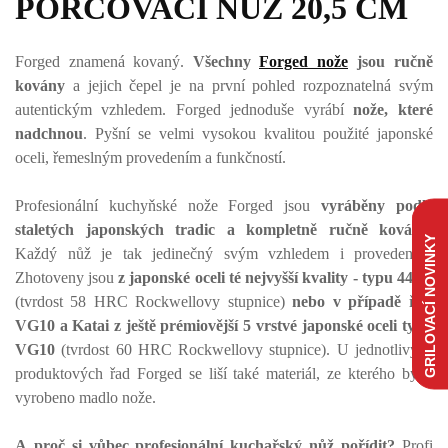
PORCOVACÍ NŮŽ 20,5 CM
Forged znamená kovaný.
Všechny
Forged nože
jsou ručně
kovány
a jejich čepel je na první pohled rozpoznatelná svým
autentickým vzhledem. Forged jednoduše vyrábí
nože, které
nadchnou
. Pyšní se velmi vysokou kvalitou použité japonské
oceli, řemeslným provedením a funkčností.
Profesionální kuchyňské nože Forged jsou
vyráběny podle
staletých japonských tradic a kompletně ručně kovány
.
GRILOVACÍ NOVINKY
Každý nůž je tak jedinečný svým vzhledem i provedením.
Zhotoveny jsou
z japonské oceli té nejvyšší kvality - typu 440C
(tvrdost 58 HRC Rockwellovy stupnice)
nebo v případě řad
VG10 a Katai z ještě prémiovější 5 vrstvé japonské oceli typu
VG10
(tvrdost 60 HRC Rockwellovy stupnice). U jednotlivých
produktových řad Forged se liší také materiál, ze kterého bývá
vyrobeno madlo nože.
A proč si vůbec profesionální kuchařský nůž pořídit?
Profi