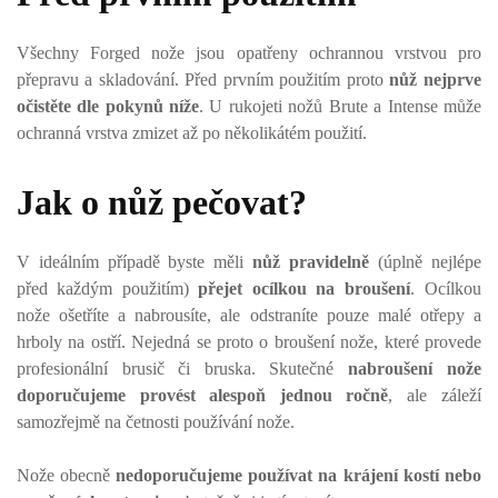
Všechny Forged nože jsou opatřeny ochrannou vrstvou pro
přepravu a skladování. Před prvním použitím proto
nůž nejprve
očistěte dle pokynů níže
. U rukojeti nožů Brute a Intense může
ochranná vrstva zmizet až po několikátém použití.
Jak o nůž pečovat?
V ideálním případě byste měli
nůž pravidelně
(úplně nejlépe
před každým použitím)
přejet ocílkou na broušení
. Ocílkou
nože ošetříte a nabrousíte, ale odstraníte pouze malé otřepy a
hrboly na ostří. Nejedná se proto o broušení nože, které provede
profesionální brusič či bruska. Skutečné
nabroušení nože
doporučujeme provést alespoň jednou ročně
, ale záleží
samozřejmě na četnosti používání nože.
Nože obecně
nedoporučujeme používat na krájení kostí nebo