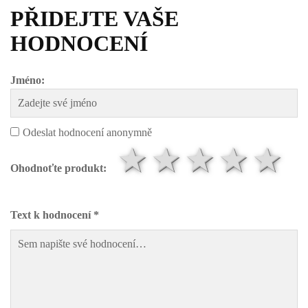
PŘIDEJTE VAŠE
HODNOCENÍ
Jméno:
Odeslat hodnocení anonymně
1 hvězda
2 hvězd
3 hvě
4 h
5
Ohodnoťte produkt:
Text k hodnocení *