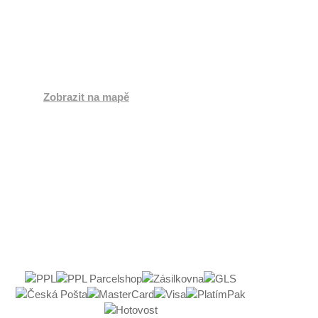
Jihlavská 2a,
664 41 Troubsko
Česká republika
Zobrazit na mapě
Po:
8:00 - 17:00
Út:
8:00 - 16:00
St:
8:00 - 17:00
Čt:
8:00 - 16:00
Pá:
8:00 - 17:00
So:
Zavřeno
Ne:
Zavřeno