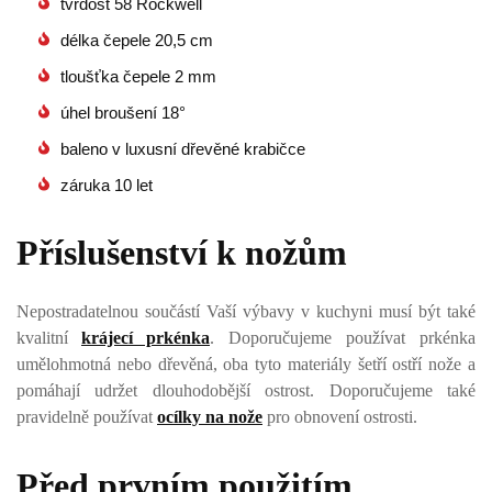
tvrdost 58 Rockwell
délka čepele 20,5 cm
tloušťka čepele 2 mm
úhel broušení 18°
baleno v luxusní dřevěné krabičce
záruka 10 let
Příslušenství k nožům
Nepostradatelnou součástí Vaší výbavy v kuchyni musí být také
kvalitní
krájecí prkénka
. Doporučujeme používat prkénka
umělohmotná nebo dřevěná, oba tyto materiály šetří ostří nože a
pomáhají udržet dlouhodobější ostrost. Doporučujeme také
pravidelně používat
ocílky na nože
pro obnovení ostrosti.
Před prvním použitím