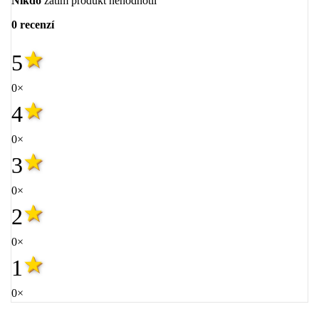
Nikdo
zatím produkt nehodnotil
0 recenzí
5
0×
4
0×
3
0×
2
0×
1
0×