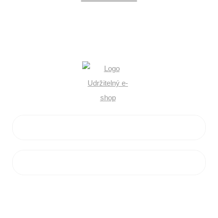
+420 602 546 758
info@flamaro.cz
VŠE O NÁKUPU
ZÁKAZNICKÝ SERVIS
PRODEJNA