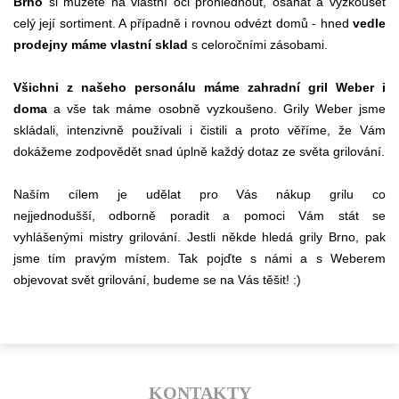
Brno
si můžete na vlastní oči prohlédnout, osahat a vyzkoušet
celý její sortiment. A případně i rovnou odvézt domů - hned
vedle
prodejny máme vlastní sklad
s celoročními zásobami.
Všichni z našeho personálu máme zahradní gril Weber i
doma
a vše tak máme osobně vyzkoušeno. Grily Weber jsme
skládali, intenzivně používali i čistili a proto věříme, že Vám
dokážeme zodpovědět snad úplně každý dotaz ze světa grilování.
Naším cílem je udělat pro Vás nákup grilu co
nejjednodušší, odborně poradit a pomoci Vám stát se
vyhlášenými mistry grilování. Jestli někde hledá grily Brno, pak
jsme tím pravým místem. Tak pojďte s námi a s Weberem
objevovat svět grilování, budeme se na Vás těšit! :)
KONTAKTY