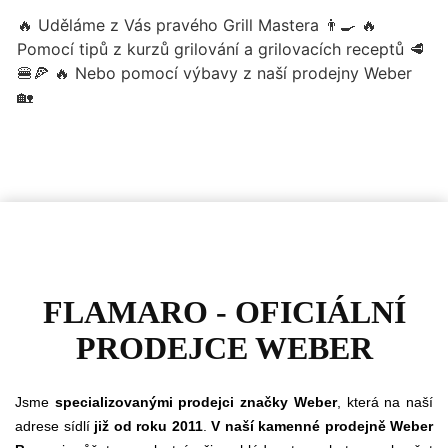
FLAMARO - OFICIÁLNÍ
PRODEJCE WEBER
Jsme
specializovanými prodejci značky Weber
, která na naší
adrese sídlí
již od roku 2011
.
V naší kamenné prodejně Weber