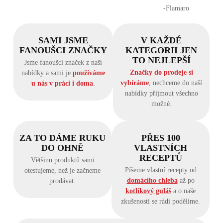
‐Flamaro
SAMI JSME
V KAŽDÉ
FANOUŠCI ZNAČKY
KATEGORII JEN
TO NEJLEPŠÍ
Jsme fanoušci značek z naší
Značky do prodeje si
nabídky a sami je
používáme
vybíráme
, nechceme do naší
u nás v práci i doma
.
nabídky přijmout všechno
možné.
ZA TO DÁME RUKU
PŘES 100
DO OHNĚ
VLASTNÍCH
RECEPTŮ
Většinu produktů sami
Píšeme vlastní recepty od
otestujeme, než je začneme
domácího chleba
až po
prodávat.
kotlíkový guláš
a o naše
zkušenosti se rádi podělíme.