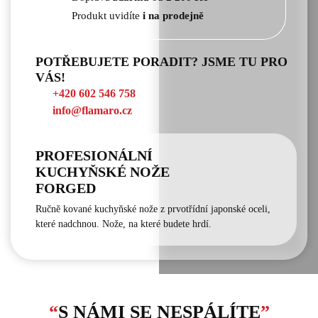
Produkt uvidíte
i na prodejně
POTŘEBUJETE PORADIT? JSME TU PRO
VÁS!
+420 602 546 758
info@flamaro.cz
PROFESIONÁLNÍ
KUCHYŇSKÉ NOŽE
FORGED
Ručně kované kuchyňské nože z prvotřídní japonské oceli,
které nadchnou. Nože, na které budete hrdí.
“
S NÁMI SE NESPÁLÍTE
”