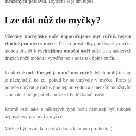
mražených potravin
, zbytečně si je tím tupíte.
Lze dát nůž do myčky?
Všechny kuchyňské nože doporučujeme mýt ručně, nejsou
vhodné pro mytí v myčce
. Čistící prostředky používané v myčce
mohou přispět k
rychlejšímu otupění ostří
nože a na nakterých
druzích nožů mohou i vytvářet rez a nože tak úplně zničit.
Konkrétně
nože Forged je nutné mýt ručně
. Jejich hrubý design
je náchylnější ke rzi, pokud by se umývaly v myčce. Proto je
potřeba umývat je ručně, pod teplou vodou a s menším množstvím
saponátu. Poté je potřeba nože vždy důkladně osušit.
Kromě ostří také u některých typů nožů nemusejí být rukojeti
uzpůsobeny pro mytí v myčce.
Můžete být první, kdo položí dotaz k tomuto produktu :)