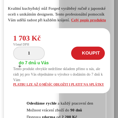
Kvalitní kuchyňský nůž Forged vyráběný ručně z japonské
oceli s unikátním designem. Tento profesionální pomocník
Vám udělá radost při každém krájení.
Celý popis produktu
1 703 Kč
Včetně DPH
KOUPIT
do 7 dnů u Vás
+
-
Tento produkt obvykle nedržíme skladem přímo u nás, ale
rádi jej pro Vás objednáme u výrobce s dodáním do 7 dnů k
Vám
PLATBU LZE AŽ O MĚSÍC ODLOŽIT I PLATIT NA SPLÁTKY
Odesíláme rychle
a každý pracovní den
Možnost vrácení zboží do
90 dnů
Doprava
zdarma
od
2 200 Kč