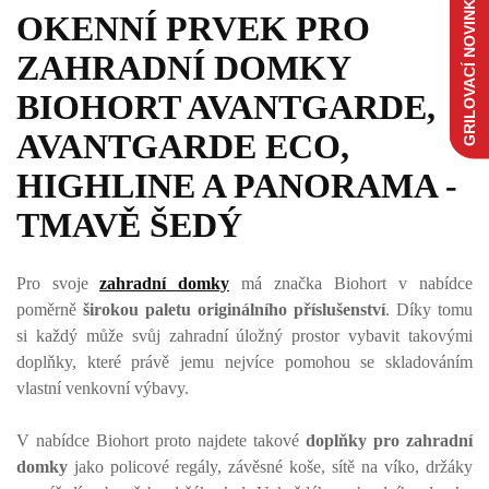
GRILOVACÍ NOVINKY
OKENNÍ PRVEK PRO
ZAHRADNÍ DOMKY
BIOHORT AVANTGARDE,
AVANTGARDE ECO,
HIGHLINE A PANORAMA -
TMAVĚ ŠEDÝ
Pro svoje
zahradní domky
má značka Biohort v nabídce
poměrně
širokou paletu originálního příslušenství
. Díky tomu
si každý může svůj zahradní úložný prostor vybavit takovými
doplňky, které právě jemu nejvíce pomohou se skladováním
vlastní venkovní výbavy.
V nabídce Biohort proto najdete takové
doplňky pro zahradní
domky
jako policové regály, závěsné koše, sítě na víko, držáky