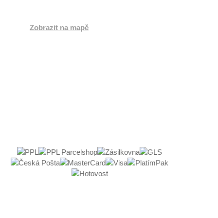
Česká republika
Zobrazit na mapě
Po:
8:00 - 17:00
Út:
8:00 - 16:00
St:
8:00 - 17:00
Čt:
8:00 - 16:00
Pá:
8:00 - 17:00
So:
Zavřeno
Ne:
Zavřeno
Všechna práva vyhrazena © 2019 -
2026
Flamaro.cz
Powered by