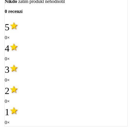
Nikdo
zatím produkt nehodnotil
0 recenzí
5
0×
4
0×
3
0×
2
0×
1
0×