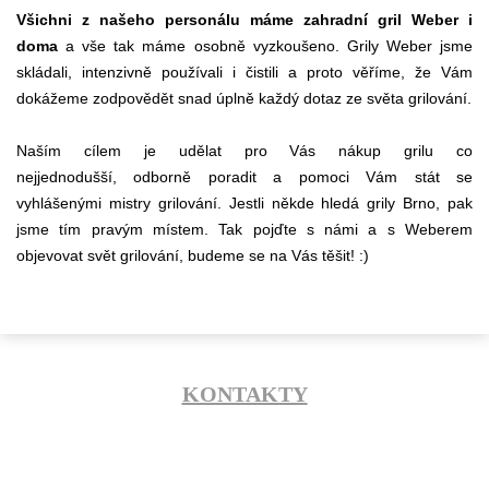
Všichni z našeho personálu máme zahradní gril Weber i
doma
a vše tak máme osobně vyzkoušeno. Grily Weber jsme
skládali, intenzivně používali i čistili a proto věříme, že Vám
dokážeme zodpovědět snad úplně každý dotaz ze světa grilování.
Naším cílem je udělat pro Vás nákup grilu co
nejjednodušší, odborně poradit a pomoci Vám stát se
vyhlášenými mistry grilování. Jestli někde hledá grily Brno, pak
jsme tím pravým místem. Tak pojďte s námi a s Weberem
objevovat svět grilování, budeme se na Vás těšit! :)
KONTAKTY
+420 602 546 758
info@flamaro.cz