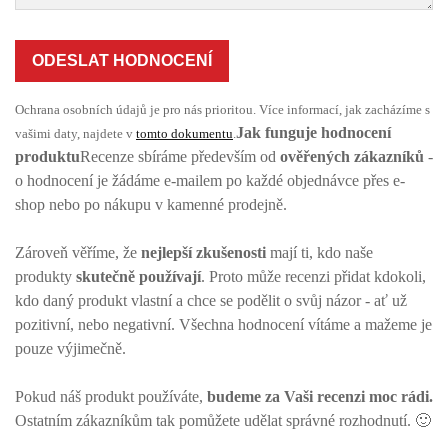
ODESLAT HODNOCENÍ
Ochrana osobních údajů je pro nás prioritou. Více informací, jak zacházíme s
Jak funguje hodnocení
vašimi daty, najdete v
tomto dokumentu
.
produktu
Recenze sbíráme především od
ověřených zákazníků
-
o hodnocení je žádáme e-mailem po každé objednávce přes e-
shop nebo po nákupu v kamenné prodejně.
Zároveň věříme, že
nejlepší zkušenosti
mají ti, kdo naše
produkty
skutečně používají
. Proto může recenzi přidat kdokoli,
kdo daný produkt vlastní a chce se podělit o svůj názor - ať už
pozitivní, nebo negativní. Všechna hodnocení vítáme a mažeme je
pouze výjimečně.
Pokud náš produkt používáte,
budeme za Vaši recenzi moc rádi.
Ostatním zákazníkům tak pomůžete udělat správné rozhodnutí. 🙂