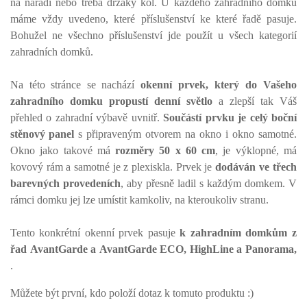
na nářadí nebo třeba držáky kol. U každého zahradního domku
máme vždy uvedeno, které příslušenství ke které řadě pasuje.
Bohužel ne všechno příslušenství jde použít u všech kategorií
zahradních domků.
Na této stránce se nachází
okenní prvek, který do Vašeho
zahradního domku propustí denní světlo
a zlepší tak Váš
přehled o zahradní výbavě uvnitř.
Součástí prvku je celý boční
stěnový panel
s připraveným otvorem na okno i okno samotné.
Okno jako takové má
rozměry 50 x 60 cm
, je výklopné, má
kovový rám a samotné je z plexiskla. Prvek je
dodáván ve třech
barevných provedeních
, aby přesně ladil s každým domkem. V
rámci domku jej lze umístit kamkoliv, na kteroukoliv stranu.
Tento konkrétní okenní prvek pasuje
k zahradním domkům z
řad AvantGarde a AvantGarde ECO, HighLine a Panorama,
.
Můžete být první, kdo položí dotaz k tomuto produktu :)