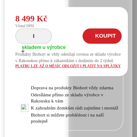
8 499 Kč
Včetně DPH
KOUPIT
skladem u výrobce
+
-
Produkty Biohort se vždy odesílají rovnou ze skladu výrobce
v Rakouskou přímo k zákazníkům s dodáním do 2 týdnů
PLATBU LZE AŽ O MĚSÍC ODLOŽIT I PLATIT NA SPLÁTKY
Doprava na produkty Biohort vždy zdarma
Odesíláme přímo ze skladu výrobce v
Rakousku k vám
K zahradním domkům rádi zajistíme i montáž
Biohort si můžete prohlédout i na naší
prodejně