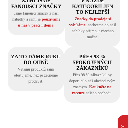
SAMI JSME
V KAŽDÉ
FANOUŠCI ZNAČKY
KATEGORII JEN
TO NEJLEPŠÍ
Jsme fanoušci značek z naší
Značky do prodeje si
nabídky a sami je
používáme
vybíráme
, nechceme do naší
u nás v práci i doma
.
nabídky přijmout všechno
možné.
ZA TO DÁME RUKU
PŘES 98 %
DO OHNĚ
SPOKOJENÝCH
ZÁKAZNÍKŮ
Většinu produktů sami
Přes 98 % zákazníků by
otestujeme, než je začneme
doporučilo náš obchod svým
prodávat.
známým.
Koukněte na
recenze
našeho obchodu.