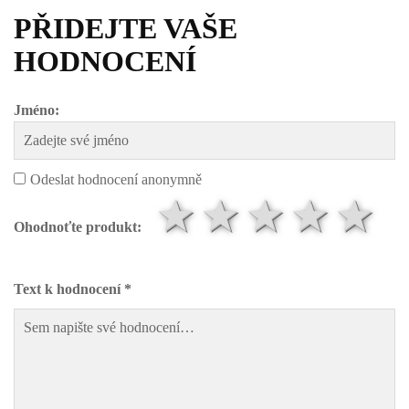
PŘIDEJTE VAŠE
HODNOCENÍ
Jméno:
Odeslat hodnocení anonymně
1 hvězda
2 hvězd
3 hvě
4 h
5
Ohodnoťte produkt:
Text k hodnocení *