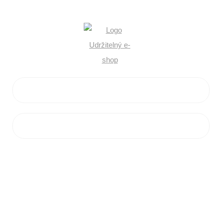
VŠE O NÁKUPU
ZÁKAZNICKÝ SERVIS
PRODEJNA
Jihlavská 2a,
664 41 Troubsko