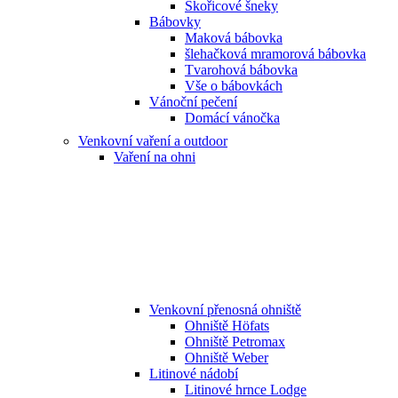
Skořicové šneky
Bábovky
Maková bábovka
šlehačková mramorová bábovka
Tvarohová bábovka
Vše o bábovkách
Vánoční pečení
Domácí vánočka
Venkovní vaření a outdoor
Vaření na ohni
Venkovní přenosná ohniště
Ohniště Höfats
Ohniště Petromax
Ohniště Weber
Litinové nádobí
Litinové hrnce Lodge