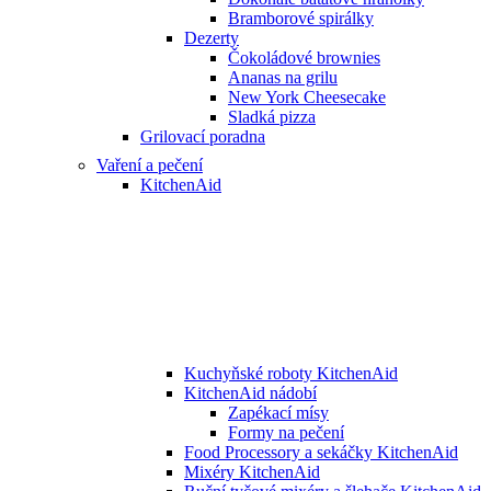
Bramborové spirálky
Dezerty
Čokoládové brownies
Ananas na grilu
New York Cheesecake
Sladká pizza
Grilovací poradna
Vaření a pečení
KitchenAid
Kuchyňské roboty KitchenAid
KitchenAid nádobí
Zapékací mísy
Formy na pečení
Food Processory a sekáčky KitchenAid
Mixéry KitchenAid