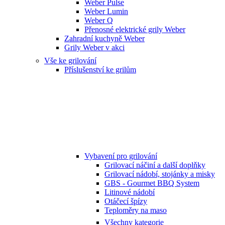
Weber Pulse
Weber Lumin
Weber Q
Přenosné elektrické grily Weber
Zahradní kuchyně Weber
Grily Weber v akci
Vše ke grilování
Příslušenství ke grilům
Vybavení pro grilování
Grilovací náčiní a další doplňky
Grilovací nádobí, stojánky a misky
GBS - Gourmet BBQ System
Litinové nádobí
Otáčecí špízy
Teploměry na maso
Všechny kategorie