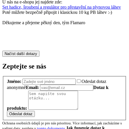
U nás na e-shopu jej najdete zde:
Set hadice, šroubení a regulátor pro přestavění na plynovou láhev
Poté můžete bezpečně připojit i klasickou 10 kg PB láhev :-)
Děkujeme a přejeme pěkný den, tým Flamaro
Načíst další dotazy
Zeptejte se nás
Jméno:
Odeslat dotaz
anonymně
Email:
Dotaz k
produktu:
Odeslat dotaz
Ochrana osobních údajů je pro nás prioritou. Více informací, jak zacházíme s
Jak funguje dotaz k
vašimi daty, najdete v
tomto dokumentu
.