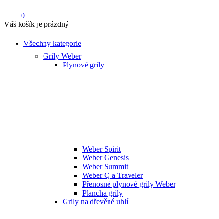
0
Váš košík je prázdný
Všechny kategorie
Grily Weber
Plynové grily
Weber Spirit
Weber Genesis
Weber Summit
Weber Q a Traveler
Přenosné plynové grily Weber
Plancha grily
Grily na dřevěné uhlí