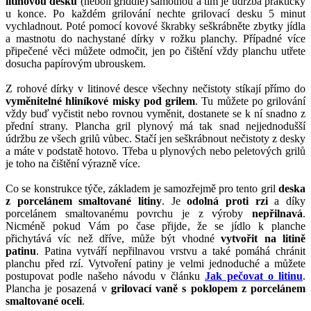
litinovou desku
(neboli griddle) samotnou a tím je údržba prakticky
u konce. Po každém grilování nechte grilovací desku 5 minut
vychladnout. Poté pomocí kovové škrabky seškrábněte zbytky jídla
a mastnotu do nachystané dírky v rožku planchy. Případné více
připečené věci můžete odmočit, jen po čištění vždy planchu utřete
dosucha papírovým ubrouskem.
Z rohové dírky v litinové desce všechny nečistoty stíkají přímo do
vyměnitelné hliníkové misky pod grilem
. Tu můžete po grilování
vždy buď vyčistit nebo rovnou vyměnit, dostanete se k ní snadno z
přední strany. Plancha gril plynový má tak snad nejjednodušší
údržbu ze všech grilů vůbec. Stačí jen seškrábnout nečistoty z desky
a máte v podstatě hotovo. Třeba u plynových nebo peletových grilů
je toho na čištění výrazně více.
Co se konstrukce týče, základem je samozřejmě pro tento gril
deska
z porcelánem smaltované litiny
. Je
odolná proti rzi
a díky
porcelánem smaltovanému povrchu je z výroby
nepřilnavá
.
Nicméně pokud Vám po čase přijde, že se jídlo k planche
přichytává víc než dříve, může být vhodné
vytvořit na litině
patinu
. Patina vytváří nepřilnavou vrstvu a také pomáhá chránit
planchu před rzí. Vytvoření patiny je velmi jednoduché a můžete
postupovat podle našeho návodu v článku
Jak pečovat o litinu
.
Plancha je posazená v
grilovací vaně s poklopem z porcelánem
smaltované oceli
.