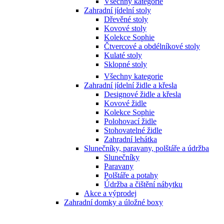
Všechny kategorie
Zahradní jídelní stoly
Dřevěné stoly
Kovové stoly
Kolekce Sophie
Čtvercové a obdélníkové stoly
Kulaté stoly
Sklopné stoly
Všechny kategorie
Zahradní jídelní židle a křesla
Designové židle a křesla
Kovové židle
Kolekce Sophie
Polohovací židle
Stohovatelné židle
Zahradní lehátka
Slunečníky, paravany, polštáře a údržba
Slunečníky
Paravany
Polštáře a potahy
Údržba a čištění nábytku
Akce a výprodej
Zahradní domky a úložné boxy