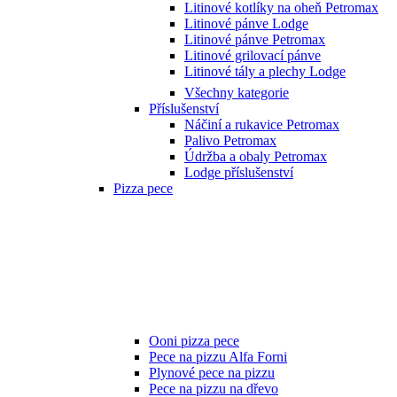
Litinové kotlíky na oheň Petromax
Litinové pánve Lodge
Litinové pánve Petromax
Litinové grilovací pánve
Litinové tály a plechy Lodge
Všechny kategorie
Příslušenství
Náčiní a rukavice Petromax
Palivo Petromax
Údržba a obaly Petromax
Lodge příslušenství
Pizza pece
Ooni pizza pece
Pece na pizzu Alfa Forni
Plynové pece na pizzu
Pece na pizzu na dřevo