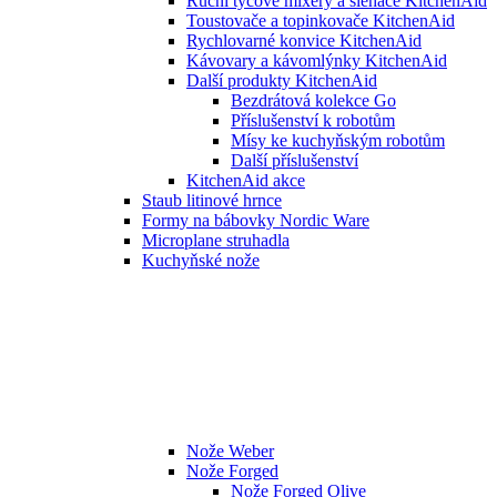
Ruční tyčové mixéry a šlehače KitchenAid
Toustovače a topinkovače KitchenAid
Rychlovarné konvice KitchenAid
Kávovary a kávomlýnky KitchenAid
Další produkty KitchenAid
Bezdrátová kolekce Go
Příslušenství k robotům
Mísy ke kuchyňským robotům
Další příslušenství
KitchenAid akce
Staub litinové hrnce
Formy na bábovky Nordic Ware
Microplane struhadla
Kuchyňské nože
Nože Weber
Nože Forged
Nože Forged Olive