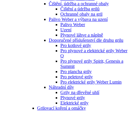
Čištění, údržba a ochranné obaly
Čištění a údržba grilů
Ochranné obaly na gril
Palivo Weber a výbava na uzení
Palivo Weber
Uzení
Plynové láhve a náplně
Doporučené příslušenství dle druhu grilu
Pro kotlové grily
Pro plynové a elektrické grily Weber
Q
Pro plynové grily Spirit, Genesis a
Summit
Pro plancha grily
Pro peletové grily
Pro elektrické grily Weber Lumin
Náhradní díly
Grily na dřevěné uhlí
Plynové grily
Elektrické grily
Grilovací koření a omáčky