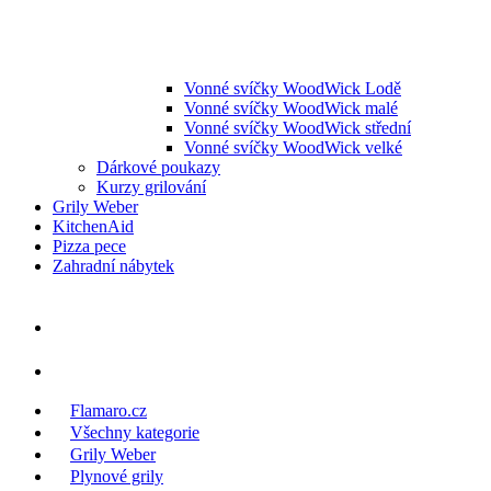
Vonné svíčky WoodWick Lodě
Vonné svíčky WoodWick malé
Vonné svíčky WoodWick střední
Vonné svíčky WoodWick velké
Dárkové poukazy
Kurzy grilování
Grily Weber
KitchenAid
Pizza pece
Zahradní nábytek
Flamaro.cz
Všechny kategorie
Grily Weber
Plynové grily