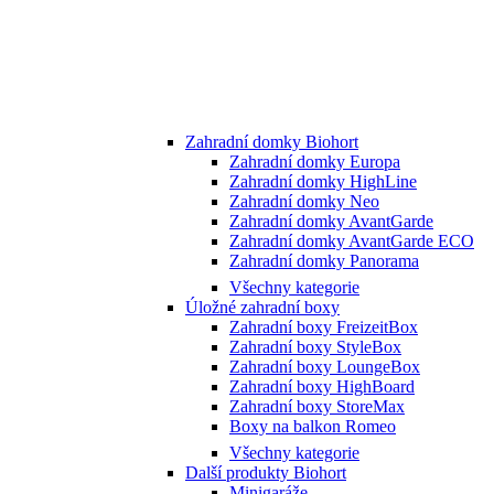
Zahradní domky Biohort
Zahradní domky Europa
Zahradní domky HighLine
Zahradní domky Neo
Zahradní domky AvantGarde
Zahradní domky AvantGarde ECO
Zahradní domky Panorama
Všechny kategorie
Úložné zahradní boxy
Zahradní boxy FreizeitBox
Zahradní boxy StyleBox
Zahradní boxy LoungeBox
Zahradní boxy HighBoard
Zahradní boxy StoreMax
Boxy na balkon Romeo
Všechny kategorie
Další produkty Biohort
Minigaráže