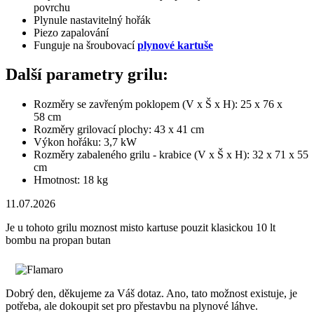
povrchu
Plynule nastavitelný hořák
Piezo zapalování
Funguje na šroubovací
plynové kartuše
Další parametry grilu:
Rozměry se zavřeným poklopem (V x Š x H): 25 x 76 x
58 cm
Rozměry grilovací plochy: 43 x 41 cm
Výkon hořáku: 3,7 kW
Rozměry zabaleného grilu - krabice (V x Š x H): 32 x 71 x 55
cm
Hmotnost: 18 kg
11.07.2026
Je u tohoto grilu moznost misto kartuse pouzit klasickou 10 lt
bombu na propan butan
Dobrý den, děkujeme za Váš dotaz. Ano, tato možnost existuje, je
potřeba, ale dokoupit set pro přestavbu na plynové láhve.