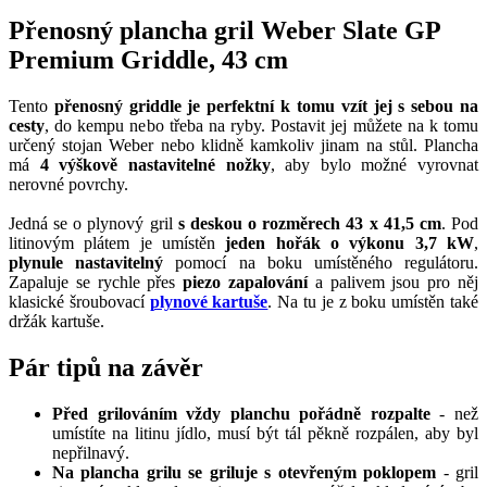
Přenosný plancha gril Weber Slate GP
Premium Griddle, 43 cm
Tento
přenosný griddle je perfektní k tomu vzít jej s sebou na
cesty
, do kempu nebo třeba na ryby. Postavit jej můžete na k tomu
určený stojan Weber nebo klidně kamkoliv jinam na stůl. Plancha
má
4 výškově nastavitelné nožky
, aby bylo možné vyrovnat
nerovné povrchy.
Jedná se o plynový gril
s deskou o rozměrech 43 x 41,5 cm
. Pod
litinovým plátem je umístěn
jeden hořák o výkonu 3,7 kW
,
plynule nastavitelný
pomocí na boku umístěného regulátoru.
Zapaluje se rychle přes
piezo zapalování
a palivem jsou pro něj
klasické šroubovací
plynové kartuše
. Na tu je z boku umístěn také
držák kartuše.
Pár tipů na závěr
Před grilováním vždy planchu pořádně rozpalte
- než
umístíte na litinu jídlo, musí být tál pěkně rozpálen, aby byl
nepřilnavý.
Na plancha grilu se griluje s otevřeným poklopem
- gril