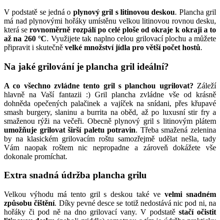
V podstatě se jedná o
plynový gril s litinovou deskou
. Plancha gril
má nad plynovými hořáky umístěnu velkou litinovou rovnou desku,
která se
rovnoměrně rozpálí po celé ploše od okraje k okraji a to
až na 260 °C
. Využijete tak naplno celou grilovací plochu a můžete
připravit i skutečně
velké množství jídla pro větší počet hostů
.
Na jaké grilování je plancha gril ideální?
A co všechno zvládne tento gril s planchou ugrilovat?
Záleží
hlavně na Vaší fantazii :) Gril plancha zvládne vše od krásně
dohněda opečených palačinek a vajíček na snídani, přes křupavé
smash burgery, slaninu a burrita na oběd, až po luxusní stir fry a
smaženou rýži na večeři. Obecně plynový gril s litinovým plátem
umožňuje grilovat širší paletu potravin
. Třeba smažená zelenina
by na klasickém grilovacím roštu samozřejmě udělat nešla, tady
Vám naopak roštem nic nepropadne a zároveň dokážete vše
dokonale promíchat.
Extra snadná údržba plancha grilu
Velkou výhodu má tento gril s deskou také ve
velmi snadném
způsobu čištění
. Díky pevné desce se totiž nedostává nic pod ni, na
hořáky či pod ně na dno grilovací vany. V podstatě
stačí očistit