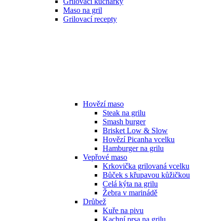
Grilovací kuchařky
Maso na gril
Grilovací recepty
Hovězí maso
Steak na grilu
Smash burger
Brisket Low & Slow
Hovězí Picanha vcelku
Hamburger na grilu
Vepřové maso
Krkovička grilovaná vcelku
Bůček s křupavou kůžičkou
Celá kýta na grilu
Žebra v marinádě
Drůbež
Kuře na pivu
Kachní prsa na grilu