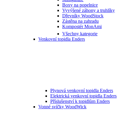
Boxy na popelnice
Vyvýšené záhony a truhlíky
Dřevníky WoodStock
Zástěna na zahradu
Kompostér MonAmi
Všechny kategorie
Venkovní topidla Enders
Plynová venkovní topidla Enders
Elektrická venkovní topidla Enders
Příslušenství k topidlům Enders
Vonné svíčky WoodWick