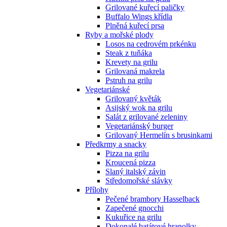
Grilované kuřecí paličky
Buffalo Wings křídla
Plněná kuřecí prsa
Ryby a mořské plody
Losos na cedrovém prkénku
Steak z tuňáka
Krevety na grilu
Grilovaná makrela
Pstruh na grilu
Vegetariánské
Grilovaný květák
Asijský wok na grilu
Salát z grilované zeleniny
Vegetariánský burger
Grilovaný Hermelín s brusinkami
Předkrmy a snacky
Pizza na grilu
Kroucená pizza
Slaný italský závin
Středomořské slávky
Přílohy
Pečené brambory Hasselback
Zapečené gnocchi
Kukuřice na grilu
Dokonalé batátové hranolky