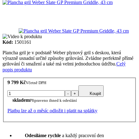
Kód:
1501161
Plancha gril je v podstatě Weber plynový gril s deskou, která
výrazně usnadní určité způsoby grilování. Zvládne perfektně přímé
grilování či smažení a také má velmi jednoduchou údržbu.
Celý
popis produktu
9 799 Kč
Včetně DPH
-
+
Koupit
skladem
Připraveno ihned k odeslání
Platbu lze až o měsíc odložit i platit na splátky
Odesíláme rychle
a každý pracovní den