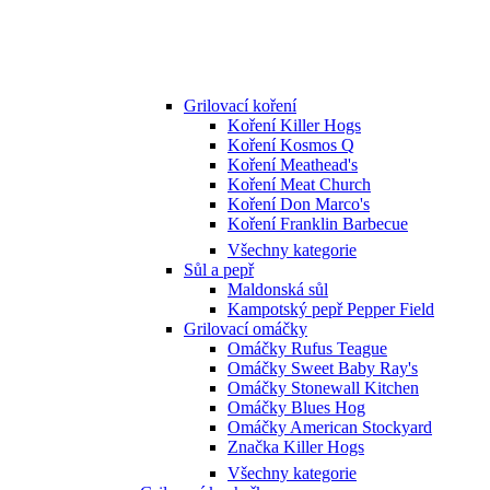
Grilovací koření
Koření Killer Hogs
Koření Kosmos Q
Koření Meathead's
Koření Meat Church
Koření Don Marco's
Koření Franklin Barbecue
Všechny kategorie
Sůl a pepř
Maldonská sůl
Kampotský pepř Pepper Field
Grilovací omáčky
Omáčky Rufus Teague
Omáčky Sweet Baby Ray's
Omáčky Stonewall Kitchen
Omáčky Blues Hog
Omáčky American Stockyard
Značka Killer Hogs
Všechny kategorie