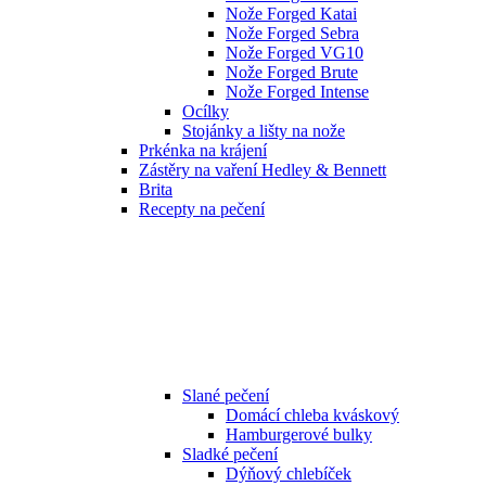
Nože Forged Katai
Nože Forged Sebra
Nože Forged VG10
Nože Forged Brute
Nože Forged Intense
Ocílky
Stojánky a lišty na nože
Prkénka na krájení
Zástěry na vaření Hedley & Bennett
Brita
Recepty na pečení
Slané pečení
Domácí chleba kváskový
Hamburgerové bulky
Sladké pečení
Dýňový chlebíček