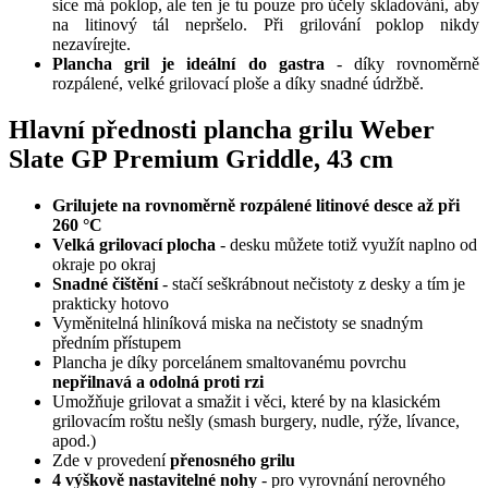
sice má poklop, ale ten je tu pouze pro účely skladování, aby
na litinový tál nepršelo. Při grilování poklop nikdy
nezavírejte.
Plancha gril je ideální do gastra
- díky rovnoměrně
rozpálené, velké grilovací ploše a díky snadné údržbě.
Hlavní přednosti plancha grilu Weber
Slate GP Premium Griddle, 43 cm
Grilujete na rovnoměrně rozpálené litinové desce až při
260 °C
Velká grilovací plocha
- desku můžete totiž využít naplno od
okraje po okraj
Snadné čištění
- stačí seškrábnout nečistoty z desky a tím je
prakticky hotovo
Vyměnitelná hliníková miska na nečistoty se snadným
předním přístupem
Plancha je díky porcelánem smaltovanému povrchu
nepřilnavá a odolná proti rzi
Umožňuje grilovat a smažit i věci, které by na klasickém
grilovacím roštu nešly (smash burgery, nudle, rýže, lívance,
apod.)
Zde v provedení
přenosného grilu
4 výškově nastavitelné nohy
- pro vyrovnání nerovného