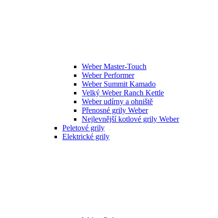
Weber Master-Touch
Weber Performer
Weber Summit Kamado
Velký Weber Ranch Kettle
Weber udírny a ohniště
Přenosné grily Weber
Nejlevnější kotlové grily Weber
Peletové grily
Elektrické grily