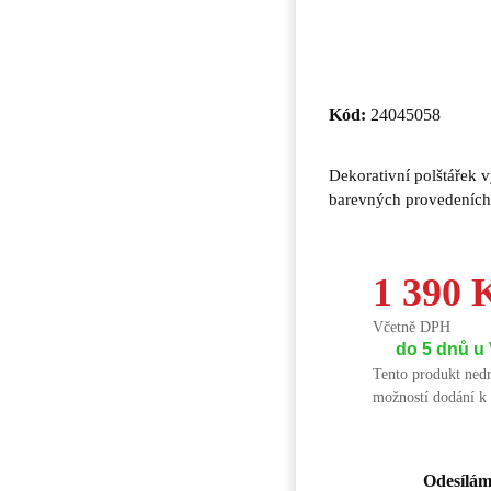
Kód:
24045058
Dekorativní polštářek v
barevných provedeních
1 390 
Včetně DPH
do 5 dnů u
Tento produkt nedr
možností dodání k
Odesílám