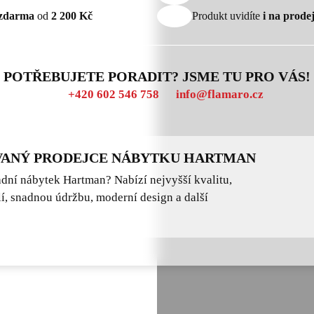
zdarma
od
2 200 Kč
Produkt uvidíte
i na prode
POTŘEBUJETE PORADIT? JSME TU PRO VÁS!
+420 602 546 758
info@flamaro.cz
ANÝ PRODEJCE NÁBYTKU HARTMAN
adní nábytek Hartman? Nabízí nejvyšší kvalitu,
í, snadnou údržbu, moderní design a další