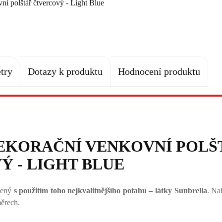
try
Dotazy k produktu
Hodnocení produktu
EKORAČNÍ VENKOVNÍ POLŠ
 - LIGHT BLUE
obený
s použitím toho nejkvalitnějšího potahu – látky Sunbrella
. Na
ěrech.