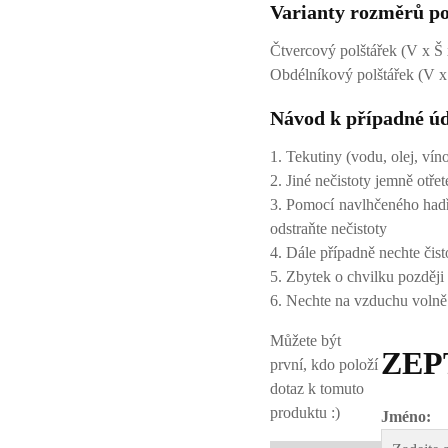
Varianty rozměrů p
Čtvercový polštářek (V x Š 
Obdélníkový polštářek (V x
Návod k případné ú
1. Tekutiny (vodu, olej, ví
2. Jiné nečistoty jemně otře
3. Pomocí navlhčeného hadř
odstraňte nečistoty
4. Dále případně nechte čis
5. Zbytek o chvilku pozděj
6. Nechte na vzduchu volně
Můžete být
ZEP
první, kdo položí
dotaz k tomuto
produktu :)
Jméno: