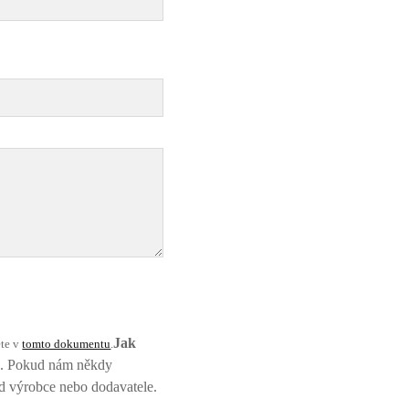
Jak
ete v
tomto dokumentu
.
né. Pokud nám někdy
d výrobce nebo dodavatele.