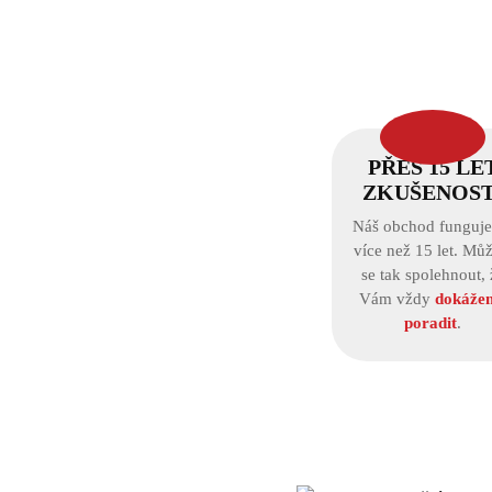
PŘES 15 LE
ZKUŠENOST
Náš obchod funguje
více než 15 let. Můž
se tak spolehnout, 
Vám vždy
dokáže
poradit
.