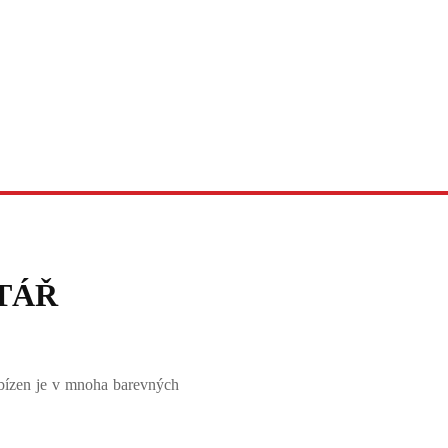
TÁŘ
bízen je v mnoha barevných