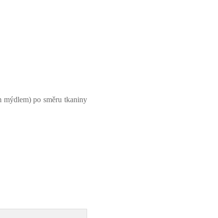
ím mýdlem) po směru tkaniny