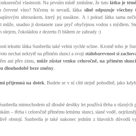
onkurenční vlastnosti. Na prvním místě zmíníme, že tuto
látku je tém
 červené víno? Ničemu to nevadí, látka
silně odpuzuje všechny 
papírovým ubrouskem, který jej nasákne. A i pokud látka sama nečis
át může, snadno ji dostanete zase pryč obyčejnou vodou s mýdlem. Ste
 olejem, čokoládou z dezertu či blátem ze zahrady :)
ti tekutin látka Sunbrella také velmi rychle schne. Kromě toho je Su
roto nechat nekrytě na přímém slunci a svoji
stálobarevnost si zachov
těm ani přes zimu,
může zůstat venku celoročně, na přímém slunci,
nou dlouhodobě beze změny
.
lmi příjemná na dotek
. Budete se v ní cítit stejně pohodlně, jako kd
 Sunbrella mimochodem už dlouhé desítky let používá třeba u různých 
ám – třeba i celoročně přímému letnímu slunci, slané vodě, nejrůzněj
hlivě obstojí. Sunbrella je také nakonec jedním z hlavních důvodů v