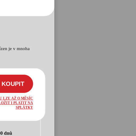
bízen je v mnoha
KOUPIT
U LZE AŽ O MĚSÍC
OŽIT I PLATIT NA
SPLÁTKY
90 dnů