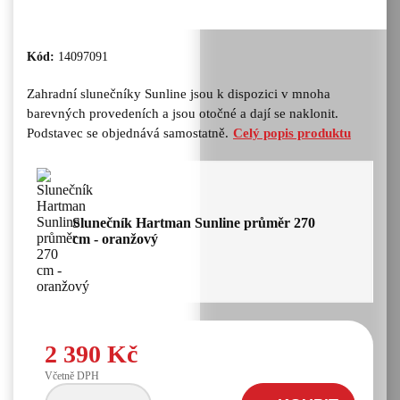
Kód:
14097091
Zahradní slunečníky Sunline jsou k dispozici v mnoha
barevných provedeních a jsou otočné a dají se naklonit.
Podstavec se objednává samostatně.
Celý popis produktu
Slunečník Hartman Sunline průměr 270
cm - oranžový
2 390 Kč
Včetně DPH