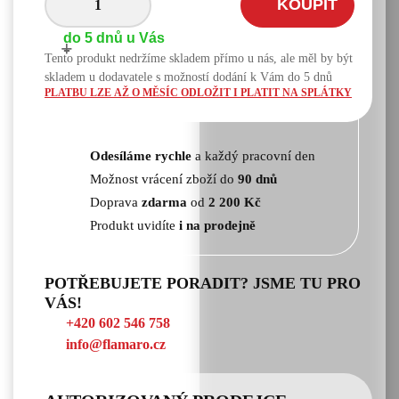
KOUPIT
do 5 dnů u Vás
+
-
Tento produkt nedržíme skladem přímo u nás, ale měl by být
skladem u dodavatele s možností dodání k Vám do 5 dnů
PLATBU LZE AŽ O MĚSÍC ODLOŽIT I PLATIT NA SPLÁTKY
Odesíláme rychle
a každý pracovní den
Možnost vrácení zboží do
90 dnů
Doprava
zdarma
od
2 200 Kč
Produkt uvidíte
i na prodejně
POTŘEBUJETE PORADIT? JSME TU PRO
VÁS!
+420 602 546 758
info@flamaro.cz