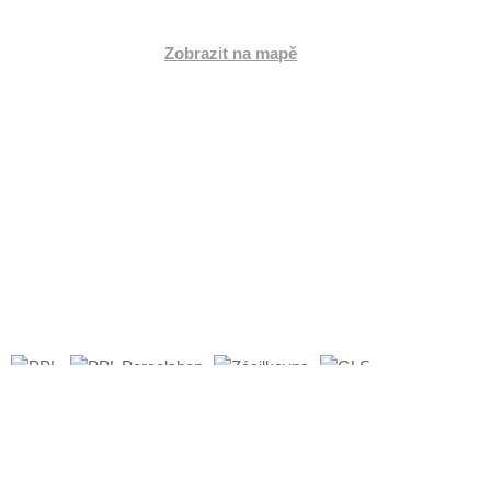
Česká republika
Zobrazit na mapě
Po:
8:00 - 17:00
Út:
8:00 - 16:00
St:
8:00 - 17:00
Čt:
8:00 - 16:00
Pá:
8:00 - 17:00
So:
Zavřeno
Ne:
Zavřeno