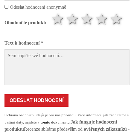
Odeslat hodnocení anonymně
1 hvězda
2 hvězd
3 hvě
4 h
5
Ohodnoťte produkt:
Text k hodnocení *
ODESLAT HODNOCENÍ
Ochrana osobních údajů je pro nás prioritou. Více informací, jak zacházíme s
Jak funguje hodnocení
vašimi daty, najdete v
tomto dokumentu
.
produktu
Recenze sbíráme především od
ověřených zákazníků
-