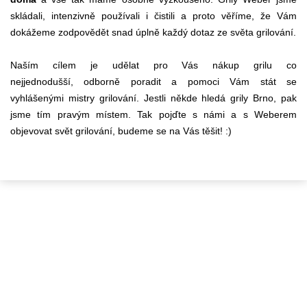
skládali, intenzivně používali i čistili a proto věříme, že Vám
dokážeme zodpovědět snad úplně každý dotaz ze světa grilování.
Naším cílem je udělat pro Vás nákup grilu co
nejjednodušší, odborně poradit a pomoci Vám stát se
vyhlášenými mistry grilování. Jestli někde hledá grily Brno, pak
jsme tím pravým místem. Tak pojďte s námi a s Weberem
objevovat svět grilování, budeme se na Vás těšit! :)
KONTAKTY
+420 602 546 758
info@flamaro.cz