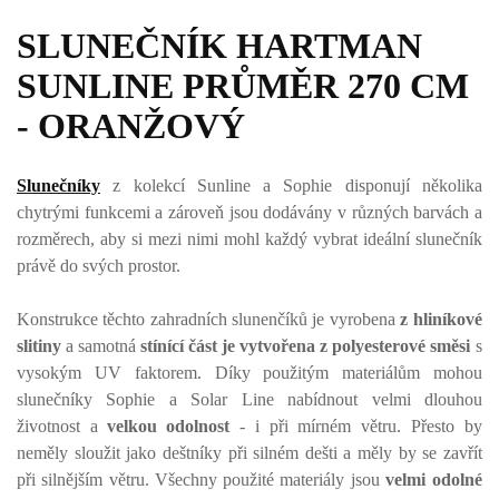
SLUNEČNÍK HARTMAN
SUNLINE PRŮMĚR 270 CM
- ORANŽOVÝ
Slunečníky
z kolekcí Sunline a Sophie disponují několika
chytrými funkcemi a zároveň jsou dodávány v různých barvách a
rozměrech, aby si mezi nimi mohl každý vybrat ideální slunečník
právě do svých prostor.
Konstrukce těchto zahradních slunenčíků je vyrobena
z hliníkové
slitiny
a samotná
stínící část je vytvořena z polyesterové směsi
s
vysokým UV faktorem. Díky použitým materiálům mohou
slunečníky Sophie a Solar Line nabídnout velmi dlouhou
životnost a
velkou odolnost
- i při mírném větru. Přesto by
neměly sloužit jako deštníky při silném dešti a měly by se zavřít
při silnějším větru. Všechny použité materiály jsou
velmi odolné