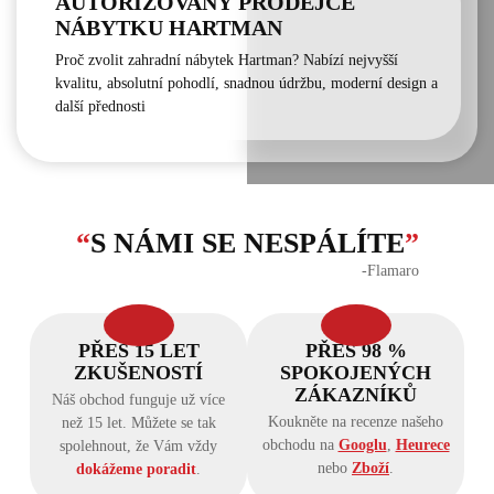
AUTORIZOVANÝ PRODEJCE
NÁBYTKU HARTMAN
Proč zvolit zahradní nábytek Hartman? Nabízí nejvyšší
kvalitu, absolutní pohodlí, snadnou údržbu, moderní design a
další přednosti
“
S NÁMI SE NESPÁLÍTE
”
‐Flamaro
PŘES 15 LET
PŘES 98 %
ZKUŠENOSTÍ
SPOKOJENÝCH
ZÁKAZNÍKŮ
Náš obchod funguje už více
Koukněte na recenze našeho
než 15 let. Můžete se tak
obchodu na
Googlu
,
Heurece
spolehnout, že Vám vždy
nebo
Zboží
.
dokážeme poradit
.