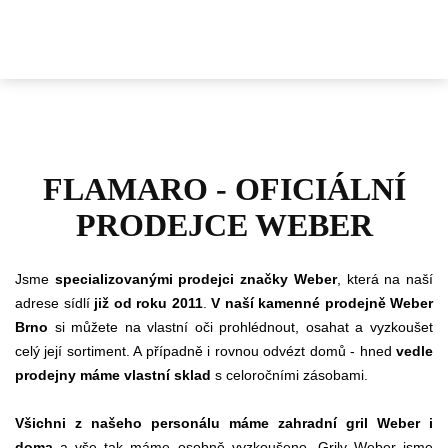
FLAMARO - OFICIÁLNÍ
PRODEJCE WEBER
Jsme
specializovanými prodejci značky Weber
, která na naší
adrese sídlí
již od roku 2011
.
V naší kamenné prodejně Weber
Brno
si můžete na vlastní oči prohlédnout, osahat a vyzkoušet
celý její sortiment. A případně i rovnou odvézt domů - hned
vedle
prodejny máme vlastní sklad
s celoročními zásobami.
Všichni z našeho personálu máme zahradní gril Weber i
doma
a vše tak máme osobně vyzkoušeno. Grily Weber jsme