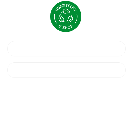
VŠE O NÁKUPU
ZÁKAZNICKÝ SERVIS
PRODEJNA
Jihlavská 2a,
664 41 Troubsko