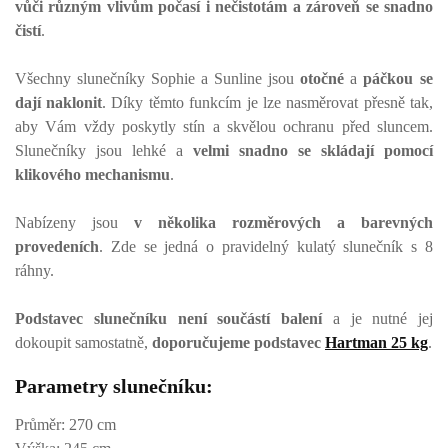
vůči různým vlivům počasí i nečistotám a zároveň se snadno
čistí
.
Všechny slunečníky Sophie a Sunline jsou
otočné
a
páčkou se
dají naklonit
. Díky těmto funkcím je lze nasměrovat přesně tak,
aby Vám vždy poskytly stín a skvělou ochranu před sluncem.
Slunečníky jsou lehké a
velmi snadno se skládají pomocí
klikového mechanismu
.
Nabízeny jsou
v několika rozměrových a barevných
provedeních
. Zde se jedná o pravidelný kulatý slunečník s 8
ráhny.
Podstavec slunečníku není součástí balení
a je nutné jej
dokoupit samostatně,
doporučujeme podstavec
Hartman 25 kg
.
Parametry slunečníku:
Průměr: 270 cm