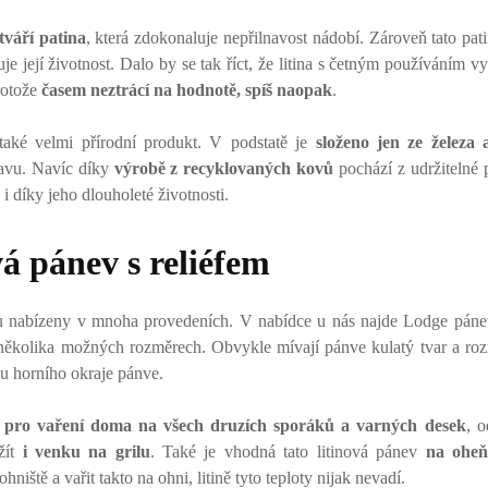
tváří patina
, která zdokonaluje nepřilnavost nádobí. Zároveň tato pat
uje její životnost. Dalo by se tak říct, že litina s četným používáním v
protože
časem neztrácí na hodnotě, spíš naopak
.
také velmi přírodní produkt. V podstatě je
složeno jen ze železa 
avu. Navíc díky
výrobě z recyklovaných kovů
pochází z udržitelné p
i díky jeho dlouholeté životnosti.
vá pánev s reliéfem
 nabízeny v mnoha provedeních. V nabídce u nás najde Lodge pánev 
několika možných rozměrech. Obvykle mívají pánve kulatý tvar a ro
 u horního okraje pánve.
k
pro vaření doma na všech druzích sporáků a varných desek
, 
žít
i venku na grilu
. Také je vhodná tato litinová pánev
na oheň
iště a vařit takto na ohni, litině tyto teploty nijak nevadí.