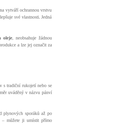
ina vytváří ochrannou vrstvu
ylepšuje své vlastnosti. Jedná
a oleje
, neobsahuje žádnou
rodukce a lze jej označit za
s tradiční rukojetí nebo se
změr uváděný v názvu pánví
od plynových sporáků až po
– můžete ji umístit přímo