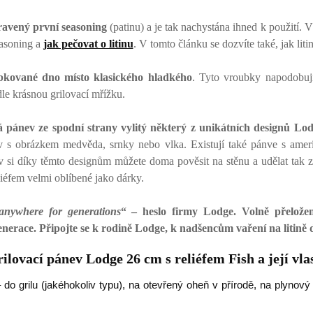
ravený první seasoning
(patinu) a je tak nachystána ihned k použití. 
easoning a
jak pečovat o litinu
. V tomto článku se dozvíte také, jak lit
kované dno místo klasického hladkého
. Tyto vroubky napodobují 
le krásnou grilovací mřížku.
 pánev ze spodní strany vylitý některý z unikátních designů Lo
v s obrázkem medvěda, srnky nebo vlka. Existují také pánve s ameri
v si díky těmto designům můžete doma pověsit na stěnu a udělat tak z
iéfem velmi oblíbené jako dárky.
anywhere for generations
“ – heslo firmy Lodge. Volně přelože
enerace. Připojte se k rodině Lodge, k nadšencům vaření na litině
rilovací pánev Lodge 26 cm s reliéfem Fish a její vla
 do grilu (jakéhokoliv typu), na otevřený oheň v přírodě, na plynový