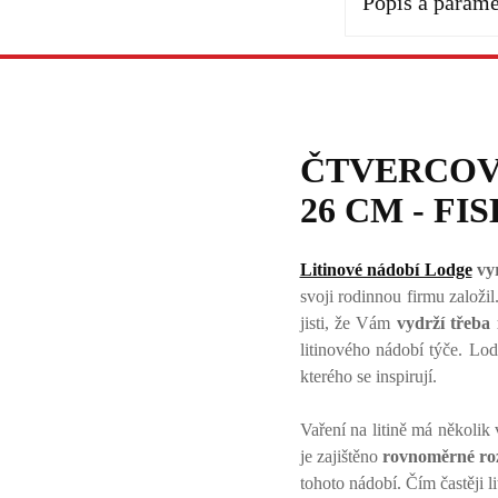
Popis a parame
ČTVERCOV
26 CM - FI
Litinové nádobí Lodge
vyr
svoji rodinnou firmu založil
jisti, že Vám
vydrží třeba 
litinového nádobí týče. Lo
kterého se inspirují.
Vaření na litině má několik 
je zajištěno
rovnoměrné roz
tohoto nádobí. Čím častěji l