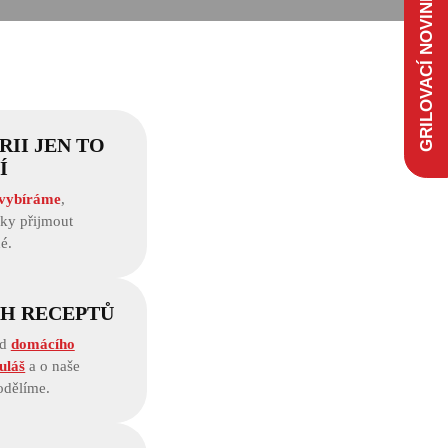
GRILOVACÍ NOVINKY
II JEN TO
Í
 vybíráme
,
ky přijmout
é.
CH RECEPTŮ
od
domácího
uláš
a o naše
odělíme.