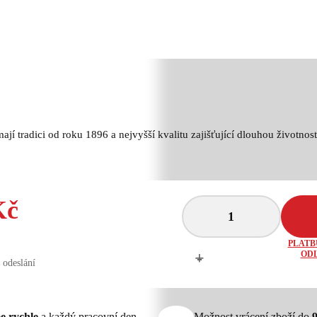
jí tradici od roku 1896 a nejvyšší kvalitu zajišťující dlouhou životnost
Kč
PLATB
+
-
ODL
 odeslání
e rychle
a každý pracovní den
Možnost vrácení zboží do