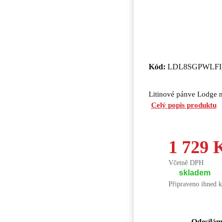
Kód:
LDL8SGPWLFI
Litinové pánve Lodge ma
Celý popis produktu
1 729 
Včetně DPH
skladem
Připraveno ihned k
Odesílám