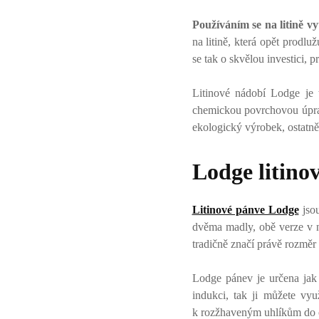
Používáním se na litině vy
na litině, která opět prodluž
se tak o skvělou investici, 
Litinové nádobí Lodge je 
chemickou povrchovou úpr
ekologický výrobek, ostatně 
Lodge litino
Litinové pánve Lodge
jsou
dvěma madly, obě verze v 
tradičně značí právě rozměr
Lodge pánev je určena ja
indukci, tak ji můžete vyu
k rozžhaveným uhlíkům do ohn