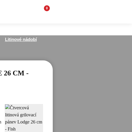
0
Litinové nádobí
26 CM -