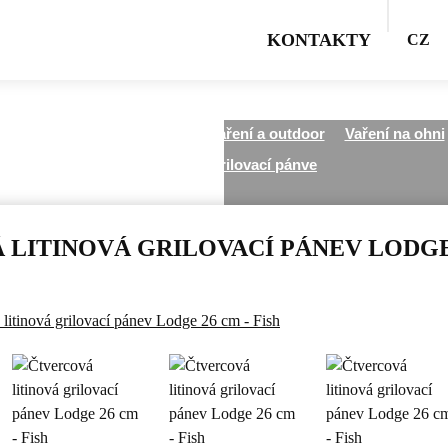
KONTAKTY
CZ
Všechny kategorie
Venkovní vaření a outdoor
Vaření na ohni
Litinové grilovací pánve
LITINOVÁ GRILOVACÍ PÁNEV LODGE 