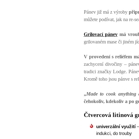
Pánev již má z výroby
přip
můžete podívat, jak na re-s
Grilovací pánev
má vroub
grilovaném mase či jiném jíd
V provedení s reliéfem má
zachycení divočiny – páne
tradici značky Lodge. Páne
Kromě toho jsou pánve s rel
„
Made to cook anything 
čehokoliv, kdekoliv a po g
Čtvercová litinová g
univerzální využití
–
indukci, do trouby