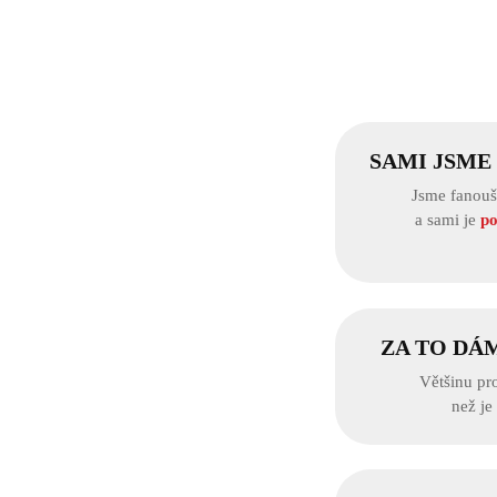
SAMI JSME
Jsme fanouš
a sami je
po
ZA TO DÁ
Většinu pr
než je