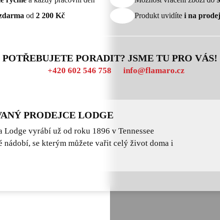
zdarma
od
2 200 Kč
Produkt uvidíte
i na prode
POTŘEBUJETE PORADIT? JSME TU PRO VÁS!
+420 602 546 758
info@flamaro.cz
ANÝ PRODEJCE LODGE
 Lodge vyrábí už od roku 1896 v Tennessee
é nádobí, se kterým můžete vařit celý život doma i