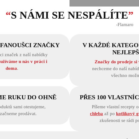
“
S NÁMI SE NESPÁLÍTE
”
‐Flamaro
 FANOUŠCI ZNAČKY
V KAŽDÉ KATEGOR
NEJLEPŠ
ci značek z naší nabídky
užíváme u nás v práci i
Značky do prodeje si
doma
.
nechceme do naší nabíd
všechno možn
ME RUKU DO OHNĚ
PŘES 100 VLASTNÍ
oduktů sami otestujeme,
Píšeme vlastní recepty 
 začneme prodávat.
chleba
až po
kotlíkový g
zkušenosti se rádi p