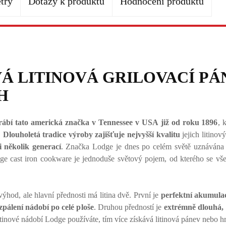
try
Dotazy k produktu
Hodnocení produktu
Á LITINOVÁ GRILOVACÍ PÁ
SH
ábí tato americká značka v Tennessee v USA již od roku 1896
, 
.
Dlouholetá tradice výroby zajišťuje nejvyšší kvalitu
jejich litinov
i několik generací
. Značka Lodge je dnes po celém světě uznávána ja
dge cast iron cookware je jednoduše světový pojem, od kterého se vše
výhod, ale hlavní přednosti má litina dvě. První je
perfektní akumulac
pálení nádobí po celé ploše
. Druhou předností je
extrémně dlouhá, 
itinové nádobí Lodge používáte, tím více získává litinová pánev nebo hr