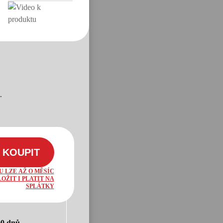
.
KOUPIT
U LZE AŽ O MĚSÍC
OŽIT I PLATIT NA
SPLÁTKY
90 dnů