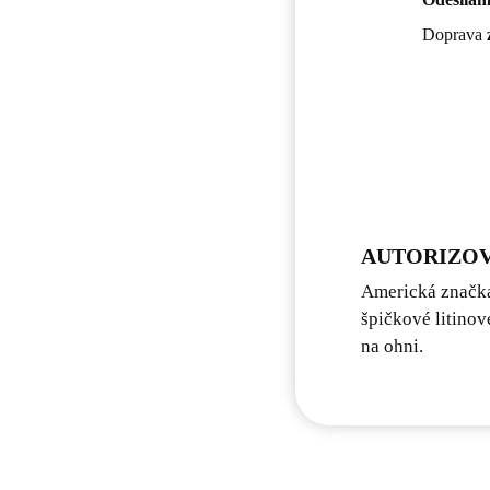
Doprava
AUTORIZOV
Americká značka
špičkové litinov
na ohni.