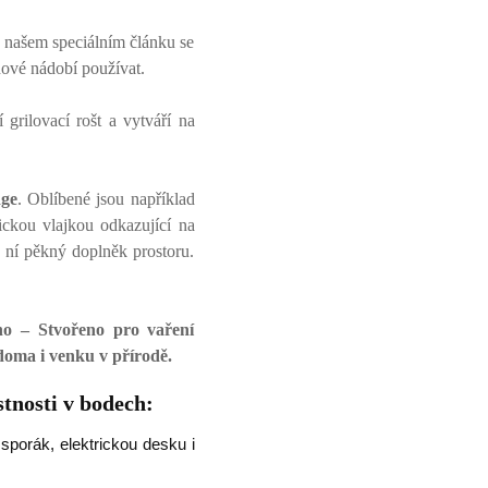
V našem speciálním článku se
inové nádobí používat.
grilovací rošt a vytváří na
dge
. Oblíbené jsou například
ckou vlajkou odkazující na
 ní pěkný doplněk prostoru.
no – Stvořeno pro vaření
 doma i venku v přírodě.
stnosti v bodech:
 sporák, elektrickou desku i